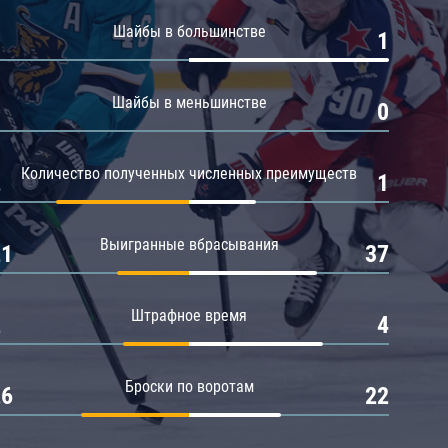
Амур
Шайбы в большинстве
0
1
Барыс
Салават Юлаев
Шайбы в меньшинстве
0
0
Сибирь
Количество полученных численных преимуществ
2
1
Выигранные вбрасывания
21
37
Штрафное время
2
4
Броски по воротам
26
22