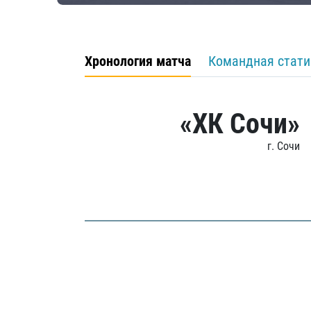
Хронология матча
Командная стати
«ХК Сочи»
г. Сочи