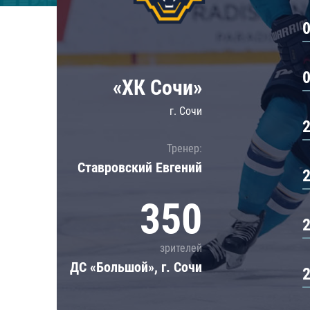
Локомотив
Северсталь
ЦСКА
Шанхайские Драконы
«ХК Сочи»
г. Сочи
Тренер:
Ставровский Евгений
350
зрителей
ДС «Большой», г. Сочи