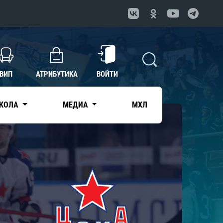
ВИП
АТРИБУТИКА
ВОЙТИ
КОЛА
МЕДИА
МХЛ