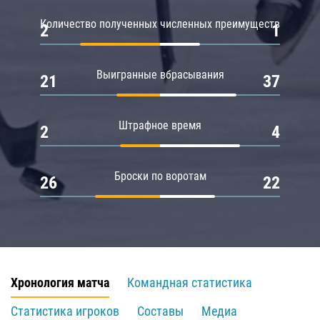
Количество полученных численных преимуществ
2
1
Выигранные вбрасывания
21
37
Штрафное время
2
4
Броски по воротам
26
22
Хронология матча
Командная статистика
Статистика игроков
Составы
Медиа