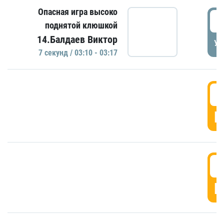
Опасная игра высоко
0
поднятой клюшкой
14.Балдаев Виктор
УД
7 секунд / 03:10 - 03:17
0
Г
0
Г