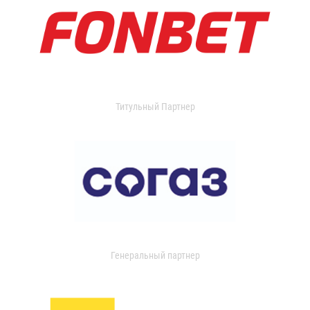
Титульный Партнер
Генеральный партнер