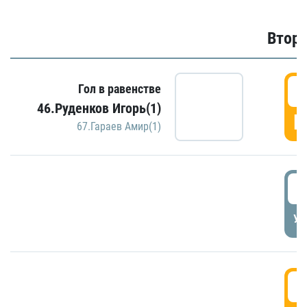
Второ
2
Гол в равенстве
46.Руденков Игорь(1)
Г
67.Гараев Амир(1)
2
УД
3