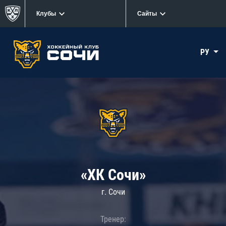
Клубы
Сайты
РУ
«ХК Сочи»
г. Сочи
Тренер: