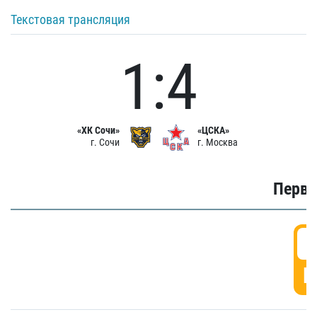
Текстовая трансляция
1:4
«ХК Сочи»
«ЦСКА»
г. Сочи
г. Москва
Первы
0
Г