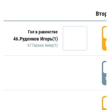
Второ
2
Гол в равенстве
46.Руденков Игорь(1)
Г
67.Гараев Амир(1)
2
УД
3