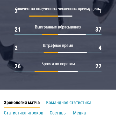
Количество полученных численных преимуществ
2
1
Выигранные вбрасывания
21
37
Штрафное время
2
4
Броски по воротам
26
22
Хронология матча
Командная статистика
Статистика игроков
Составы
Медиа