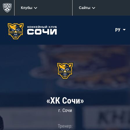
Клубы
Сайты
РУ
«ХК Сочи»
г. Сочи
Тренер: