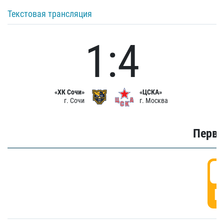
Текстовая трансляция
1:4
«ХК Сочи»
«ЦСКА»
г. Сочи
г. Москва
Первы
0
Г