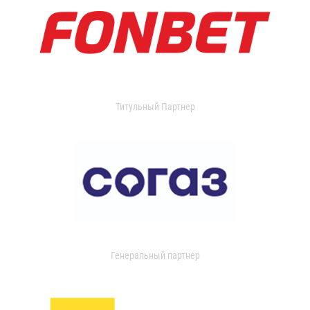
Титульный Партнер
Генеральный партнер