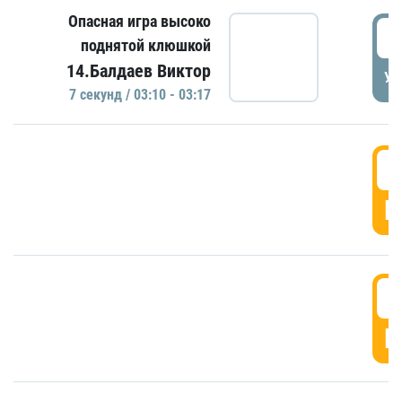
Опасная игра высоко
0
поднятой клюшкой
14.Балдаев Виктор
УД
7 секунд / 03:10 - 03:17
0
Г
0
Г