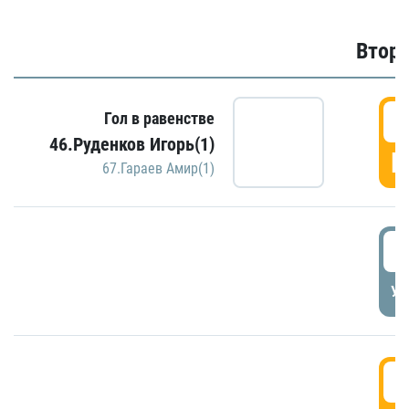
Второ
2
Гол в равенстве
46.Руденков Игорь(1)
Г
67.Гараев Амир(1)
2
УД
3