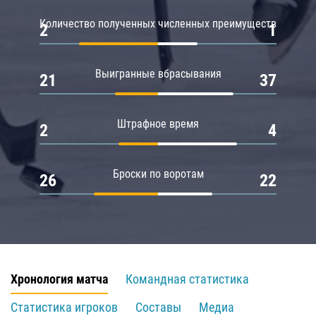
Количество полученных численных преимуществ
2
1
Выигранные вбрасывания
21
37
Штрафное время
2
4
Броски по воротам
26
22
Хронология матча
Командная статистика
Статистика игроков
Составы
Медиа