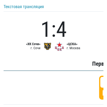
Текстовая трансляция
1:4
«ХК Сочи»
«ЦСКА»
г. Сочи
г. Москва
Первы
0
Г