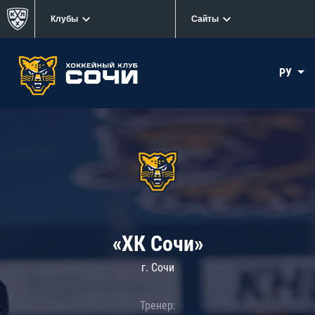
Клубы
Сайты
РУ
«ХК Сочи»
г. Сочи
Тренер: