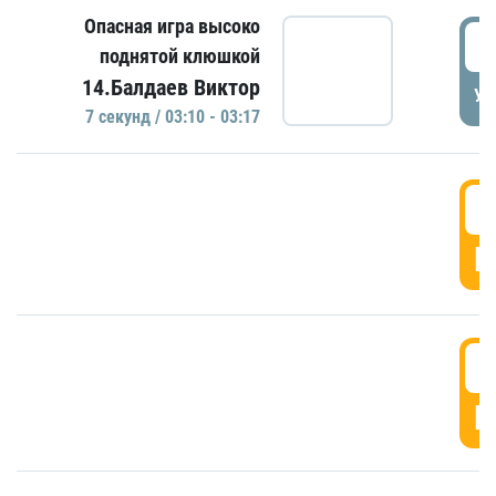
Опасная игра высоко
0
поднятой клюшкой
14.Балдаев Виктор
УД
7 секунд / 03:10 - 03:17
0
Г
0
Г