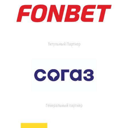
Титульный Партнер
Генеральный партнер