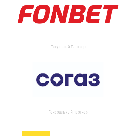
Титульный Партнер
Генеральный партнер