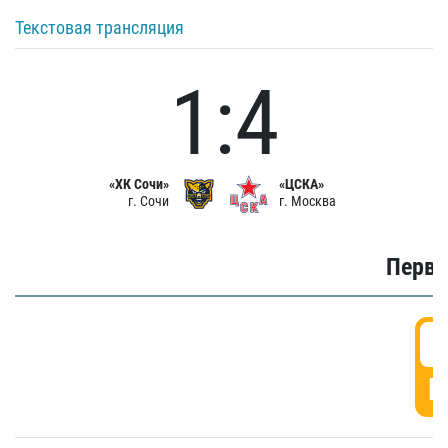
Текстовая трансляция
1:4
«ХК Сочи»
«ЦСКА»
г. Сочи
г. Москва
Первы
0
Г