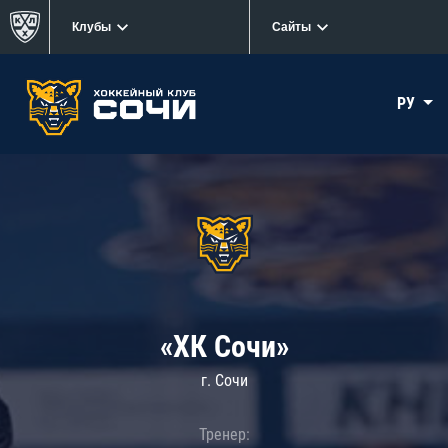
Клубы
Сайты
РУ
«ХК Сочи»
г. Сочи
Тренер: