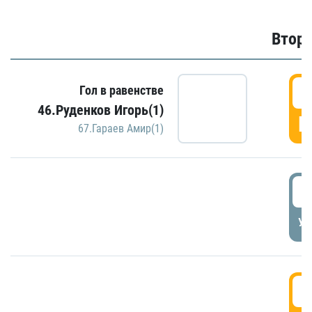
Второ
2
Гол в равенстве
46.Руденков Игорь(1)
Г
67.Гараев Амир(1)
2
УД
3