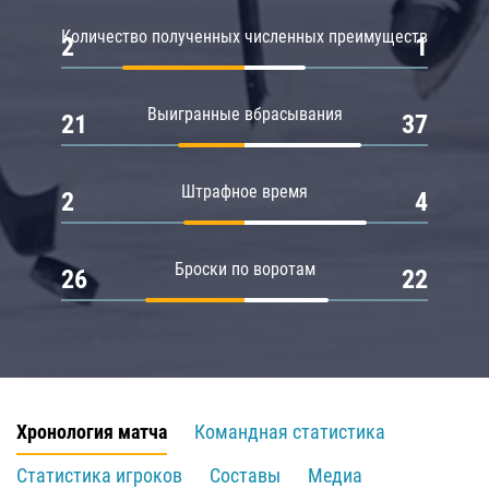
Количество полученных численных преимуществ
2
1
Выигранные вбрасывания
21
37
Штрафное время
2
4
Броски по воротам
26
22
Хронология матча
Командная статистика
Статистика игроков
Составы
Медиа