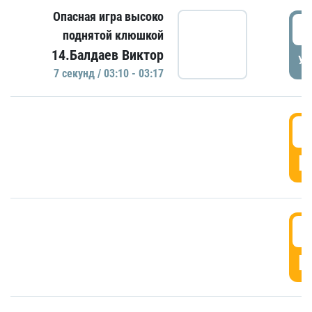
Опасная игра высоко
0
поднятой клюшкой
14.Балдаев Виктор
УД
7 секунд / 03:10 - 03:17
0
Г
0
Г