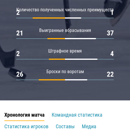
Количество полученных численных преимуществ
2
1
Выигранные вбрасывания
21
37
Штрафное время
2
4
Броски по воротам
26
22
Хронология матча
Командная статистика
Статистика игроков
Составы
Медиа