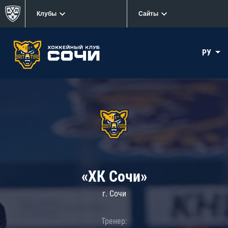
Клубы
Сайты
РУ
«ХК Сочи»
г. Сочи
Тренер: