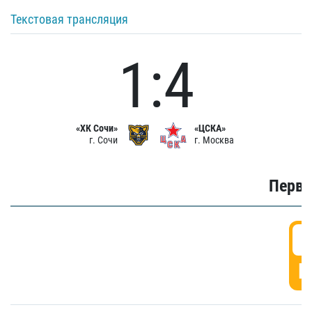
Текстовая трансляция
1:4
«ХК Сочи»
«ЦСКА»
г. Сочи
г. Москва
Первы
0
Г