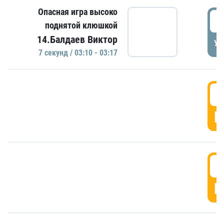
Опасная игра высоко
0
поднятой клюшкой
14.Балдаев Виктор
УД
7 секунд / 03:10 - 03:17
0
Г
0
Г