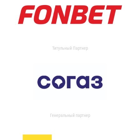
Титульный Партнер
Генеральный партнер