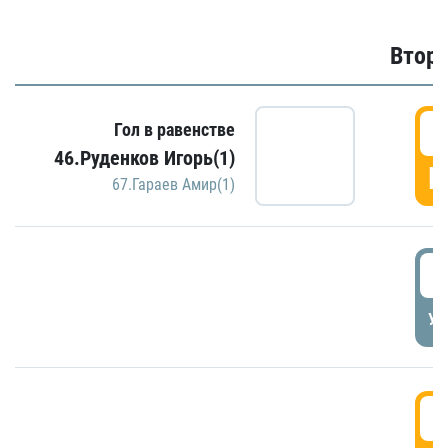
Второ
2
Гол в равенстве
46.Руденков Игорь(1)
Г
67.Гараев Амир(1)
2
УД
3