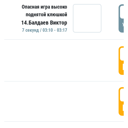
Опасная игра высоко
0
поднятой клюшкой
14.Балдаев Виктор
УД
7 секунд / 03:10 - 03:17
0
Г
0
Г