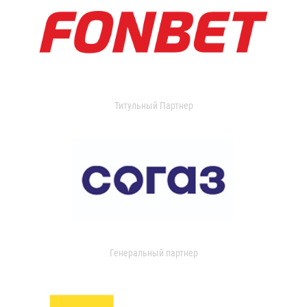
Титульный Партнер
Генеральный партнер