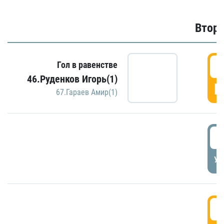
Второ
2
Гол в равенстве
46.Руденков Игорь(1)
Г
67.Гараев Амир(1)
2
УД
3