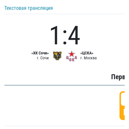
Текстовая трансляция
1:4
«ХК Сочи»
«ЦСКА»
г. Сочи
г. Москва
Первы
0
Г