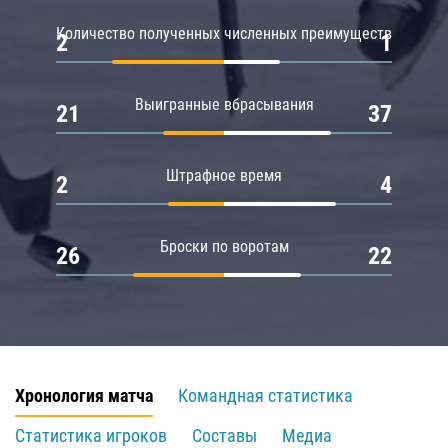
Количество полученных численных преимуществ
2
1
Выигранные вбрасывания
21
37
Штрафное время
2
4
Броски по воротам
26
22
Хронология матча
Командная статистика
Статистика игроков
Составы
Медиа