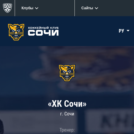
Клубы
Сайты
РУ
«ХК Сочи»
г. Сочи
Тренер: