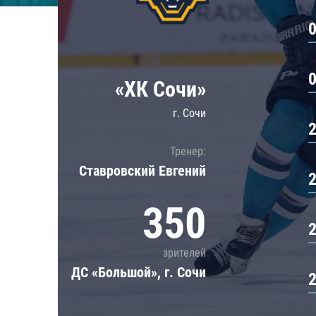
Локомотив
Северсталь
ЦСКА
Шанхайские Драконы
«ХК Сочи»
г. Сочи
Тренер:
Ставровский Евгений
350
зрителей
ДС «Большой», г. Сочи