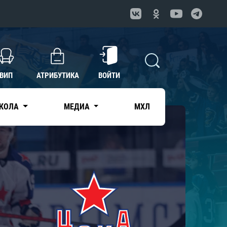
ВИП
АТРИБУТИКА
ВОЙТИ
КОЛА
МЕДИА
МХЛ