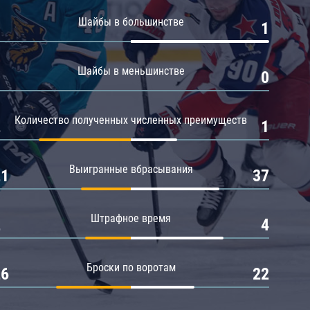
Амур
Шайбы в большинстве
0
1
Барыс
Салават Юлаев
Шайбы в меньшинстве
0
0
Сибирь
Количество полученных численных преимуществ
2
1
Выигранные вбрасывания
21
37
Штрафное время
2
4
Броски по воротам
26
22