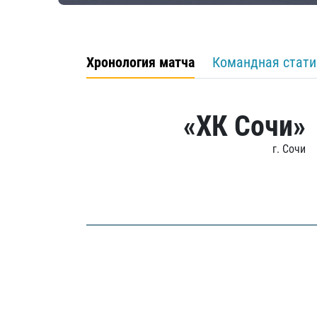
Хронология матча
Командная стати
«ХК Сочи»
г. Сочи