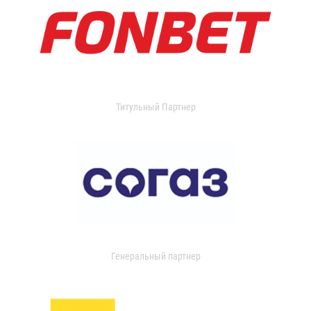
Титульный Партнер
Генеральный партнер