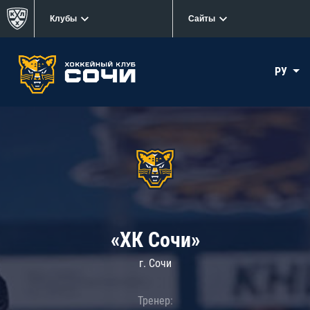
Клубы
Сайты
РУ
«ХК Сочи»
г. Сочи
Тренер: