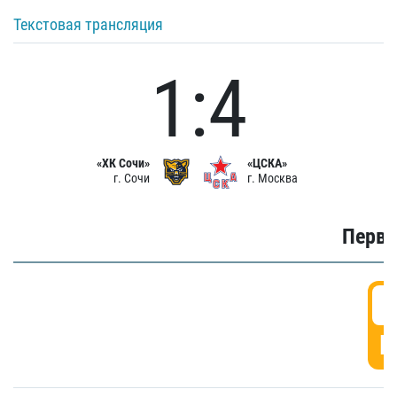
Текстовая трансляция
1:4
«ХК Сочи»
«ЦСКА»
г. Сочи
г. Москва
Первы
0
Г