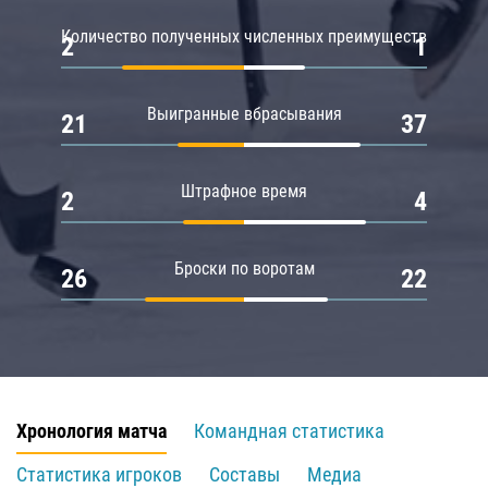
Количество полученных численных преимуществ
2
1
Выигранные вбрасывания
21
37
Штрафное время
2
4
Броски по воротам
26
22
Хронология матча
Командная статистика
Статистика игроков
Составы
Медиа