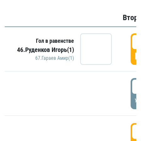
Второ
2
Гол в равенстве
46.Руденков Игорь(1)
Г
67.Гараев Амир(1)
2
УД
3