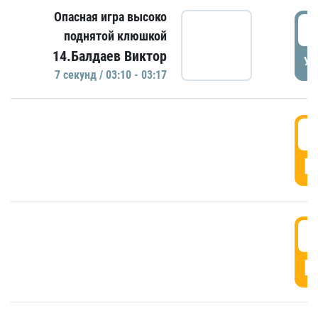
Опасная игра высоко
0
поднятой клюшкой
14.Балдаев Виктор
УД
7 секунд / 03:10 - 03:17
0
Г
0
Г