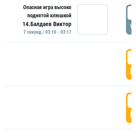
Опасная игра высоко
0
поднятой клюшкой
14.Балдаев Виктор
УД
7 секунд / 03:10 - 03:17
0
Г
0
Г