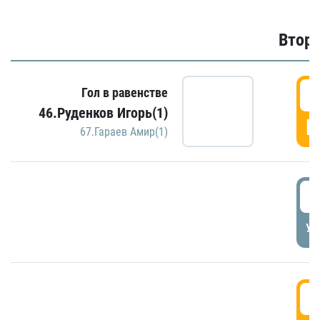
Второ
2
Гол в равенстве
46.Руденков Игорь(1)
Г
67.Гараев Амир(1)
2
УД
3