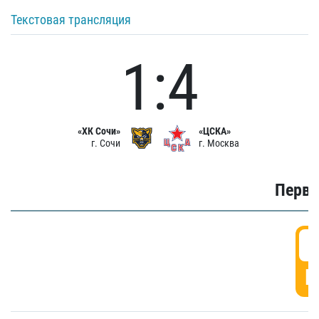
Текстовая трансляция
1:4
«ХК Сочи»
«ЦСКА»
г. Сочи
г. Москва
Первы
0
Г