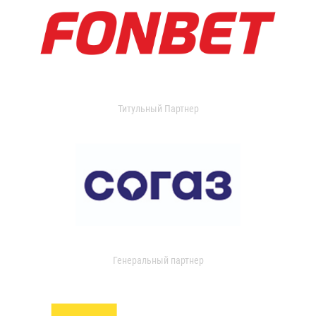
Титульный Партнер
Генеральный партнер