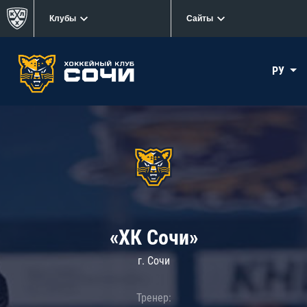
Клубы
Сайты
РУ
«ХК Сочи»
г. Сочи
Тренер: