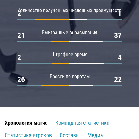
Количество полученных численных преимуществ
2
1
Выигранные вбрасывания
21
37
Штрафное время
2
4
Броски по воротам
26
22
Хронология матча
Командная статистика
Статистика игроков
Составы
Медиа