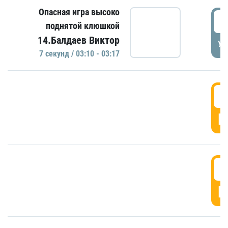
Опасная игра высоко
0
поднятой клюшкой
14.Балдаев Виктор
УД
7 секунд / 03:10 - 03:17
0
Г
0
Г