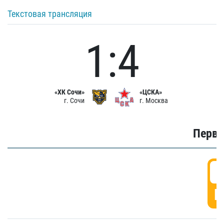
Текстовая трансляция
1:4
«ХК Сочи»
«ЦСКА»
г. Сочи
г. Москва
Первы
0
Г