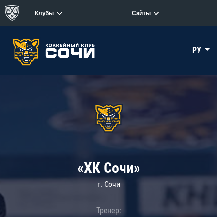
Клубы
Сайты
РУ
«ХК Сочи»
г. Сочи
Тренер: