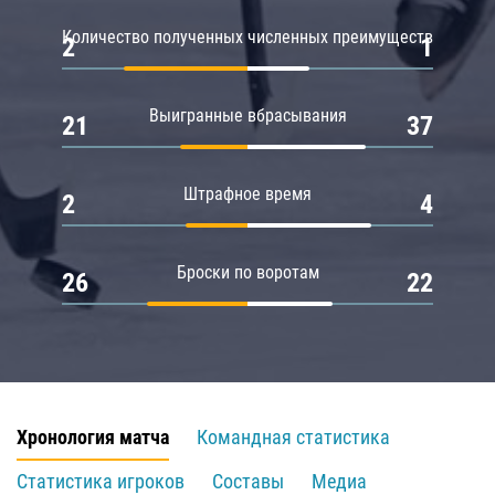
Количество полученных численных преимуществ
2
1
Выигранные вбрасывания
21
37
Штрафное время
2
4
Броски по воротам
26
22
Хронология матча
Командная статистика
Статистика игроков
Составы
Медиа