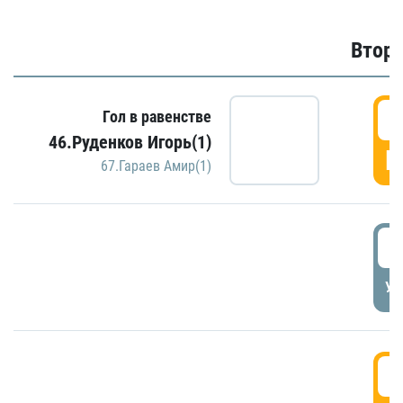
Второ
2
Гол в равенстве
46.Руденков Игорь(1)
Г
67.Гараев Амир(1)
2
УД
3