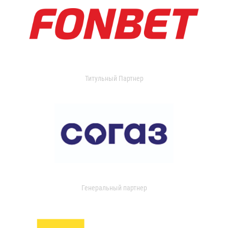
Титульный Партнер
Генеральный партнер