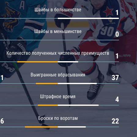
Амур
Шайбы в большинстве
0
1
Барыс
Салават Юлаев
Шайбы в меньшинстве
0
0
Сибирь
Количество полученных численных преимуществ
2
1
Выигранные вбрасывания
21
37
Штрафное время
2
4
Броски по воротам
26
22