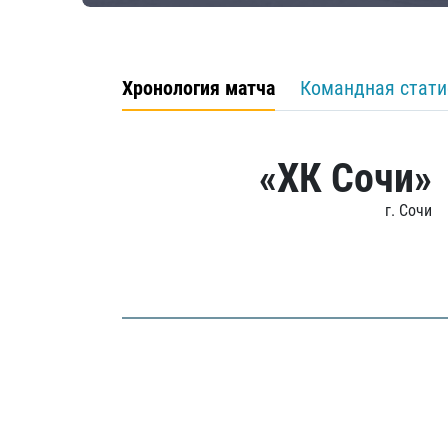
Хронология матча
Командная стати
«ХК Сочи»
г. Сочи