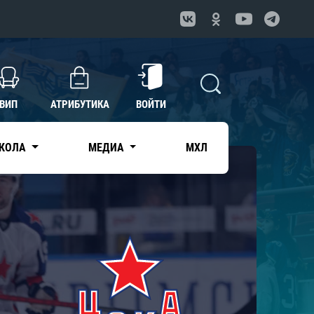
ВИП
АТРИБУТИКА
ВОЙТИ
КОЛА
МЕДИА
МХЛ