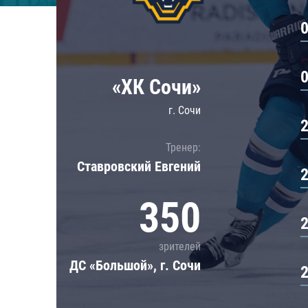
Локомотив
Северсталь
ЦСКА
Шанхайские Драконы
«ХК Сочи»
г. Сочи
Тренер:
Ставровский Евгений
350
зрителей
ДС «Большой», г. Сочи