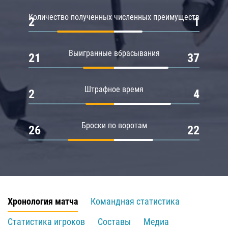
Количество полученных численных преимуществ
2
1
Выигранные вбрасывания
21
37
Штрафное время
2
4
Броски по воротам
26
22
Хронология матча
Командная статистика
Статистика игроков
Составы
Медиа