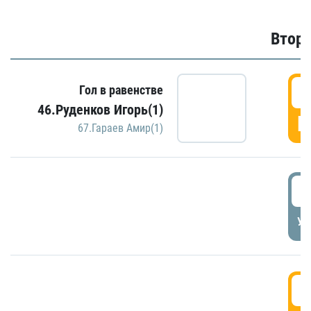
Второ
2
Гол в равенстве
46.Руденков Игорь(1)
Г
67.Гараев Амир(1)
2
УД
3