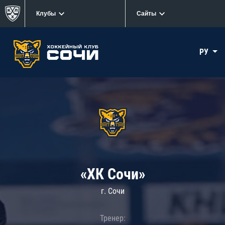
Клубы
Сайты
РУ
«ХК Сочи»
г. Сочи
Тренер: