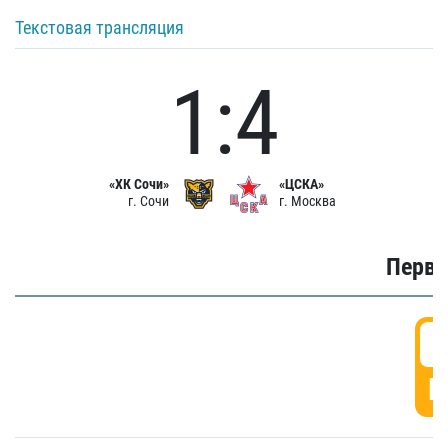
Текстовая трансляция
1:4
«ХК Сочи»
«ЦСКА»
г. Сочи
г. Москва
Первы
0
Г