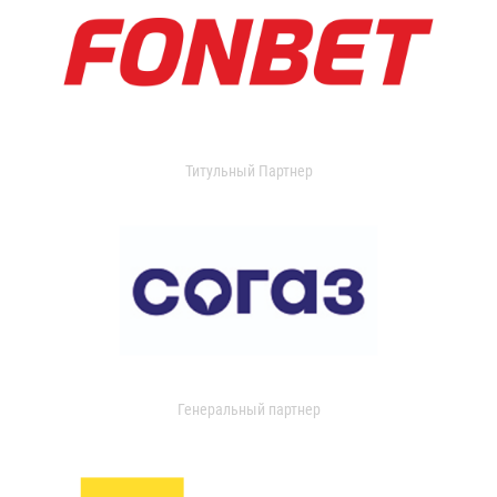
Титульный Партнер
Генеральный партнер