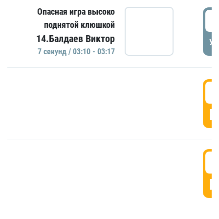
Опасная игра высоко
0
поднятой клюшкой
14.Балдаев Виктор
УД
7 секунд / 03:10 - 03:17
0
Г
0
Г