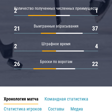
Количество полученных численных преимуществ
2
1
Выигранные вбрасывания
21
37
Штрафное время
2
4
Броски по воротам
26
22
Хронология матча
Командная статистика
Статистика игроков
Составы
Медиа