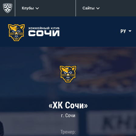
Клубы
Сайты
РУ
«ХК Сочи»
г. Сочи
Тренер: