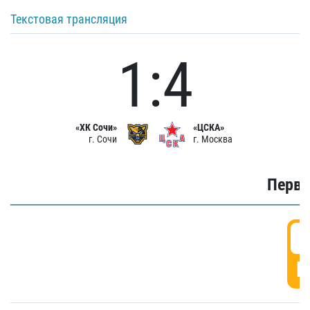
Текстовая трансляция
1:4
«ХК Сочи»
«ЦСКА»
г. Сочи
г. Москва
Первы
0
Г