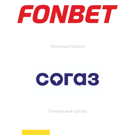
Титульный Партнер
Генеральный партнер