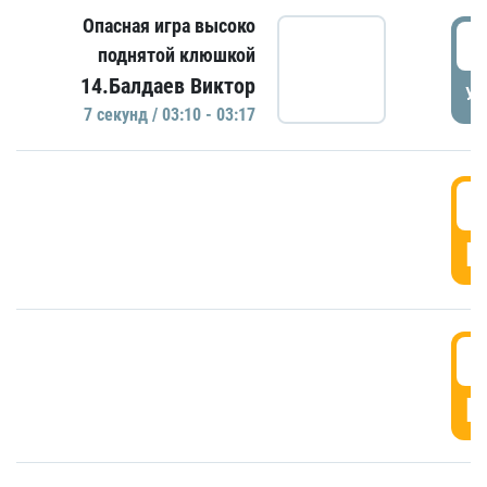
Опасная игра высоко
0
поднятой клюшкой
14.Балдаев Виктор
УД
7 секунд / 03:10 - 03:17
0
Г
0
Г