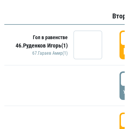
Второ
2
Гол в равенстве
46.Руденков Игорь(1)
Г
67.Гараев Амир(1)
2
УД
3