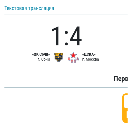
Текстовая трансляция
1:4
«ХК Сочи»
«ЦСКА»
г. Сочи
г. Москва
Первы
0
Г