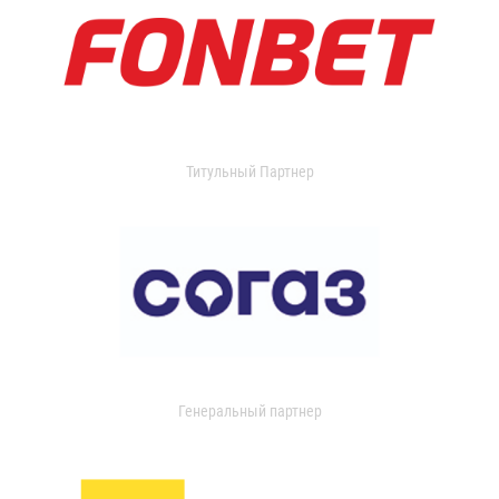
Титульный Партнер
Генеральный партнер