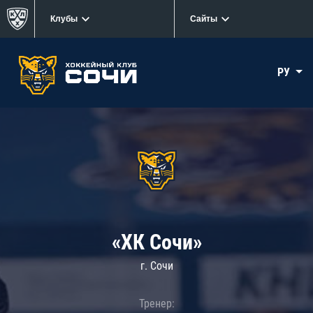
Клубы
Сайты
РУ
«ХК Сочи»
г. Сочи
Тренер: