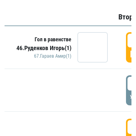
Второ
2
Гол в равенстве
46.Руденков Игорь(1)
Г
67.Гараев Амир(1)
2
УД
3