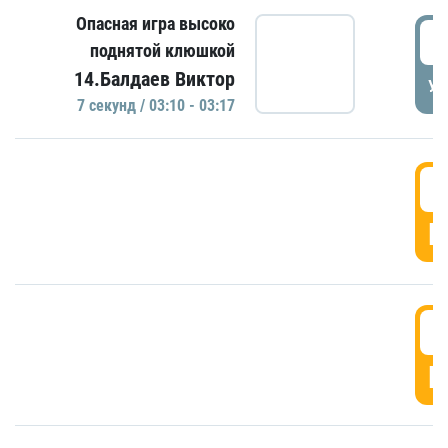
Опасная игра высоко
0
поднятой клюшкой
14.Балдаев Виктор
УД
7 секунд / 03:10 - 03:17
0
Г
0
Г