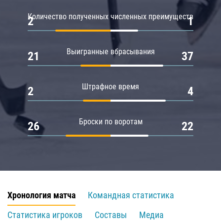
Количество полученных численных преимуществ
2
1
Выигранные вбрасывания
21
37
Штрафное время
2
4
Броски по воротам
26
22
Хронология матча
Командная статистика
Статистика игроков
Составы
Медиа