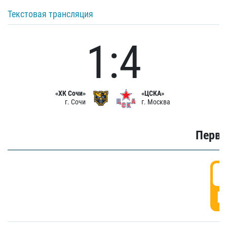
Текстовая трансляция
1:4
«ХК Сочи»
«ЦСКА»
г. Сочи
г. Москва
Первы
0
Г