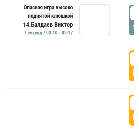
Опасная игра высоко
0
поднятой клюшкой
14.Балдаев Виктор
УД
7 секунд / 03:10 - 03:17
0
Г
0
Г