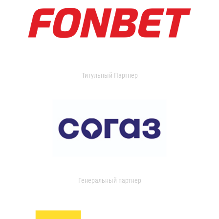
Титульный Партнер
Генеральный партнер