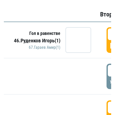
Второ
2
Гол в равенстве
46.Руденков Игорь(1)
Г
67.Гараев Амир(1)
2
УД
3