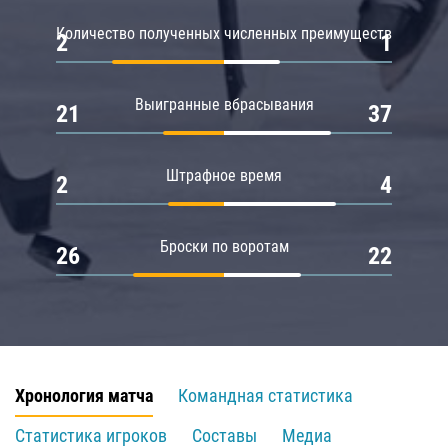
Количество полученных численных преимуществ
2
1
Выигранные вбрасывания
21
37
Штрафное время
2
4
Броски по воротам
26
22
Хронология матча
Командная статистика
Статистика игроков
Составы
Медиа