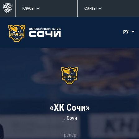
Клубы
Сайты
РУ
«ХК Сочи»
г. Сочи
Тренер: