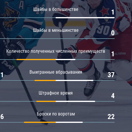
Амур
Шайбы в большинстве
0
1
Барыс
Салават Юлаев
Шайбы в меньшинстве
0
0
Сибирь
Количество полученных численных преимуществ
2
1
Выигранные вбрасывания
21
37
Штрафное время
2
4
Броски по воротам
26
22