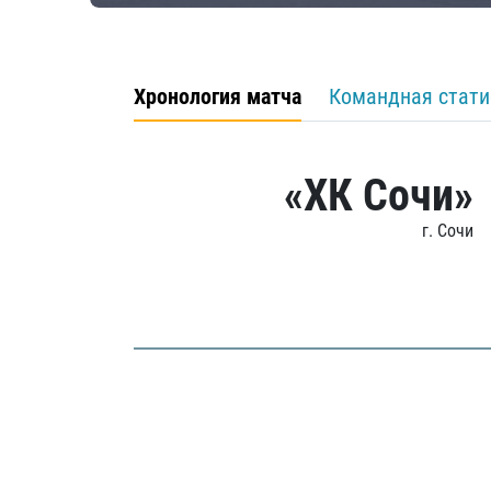
Хронология матча
Командная стати
«ХК Сочи»
г. Сочи