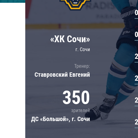
Локомотив
Северсталь
ЦСКА
Шанхайские Драконы
«ХК Сочи»
г. Сочи
Тренер:
Ставровский Евгений
350
зрителей
ДС «Большой», г. Сочи