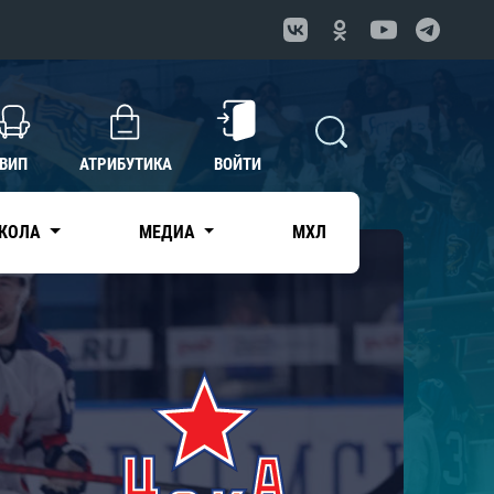
ВИП
АТРИБУТИКА
ВОЙТИ
КОЛА
МЕДИА
МХЛ