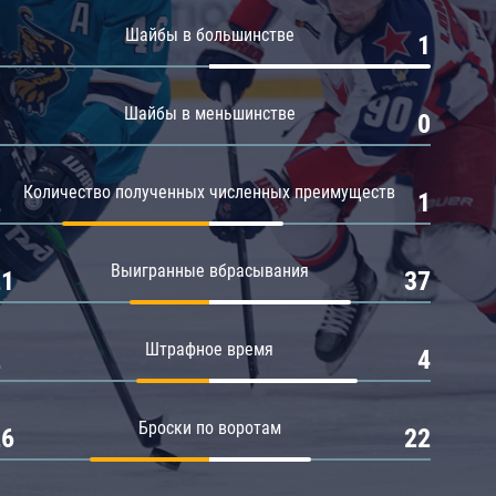
Амур
Шайбы в большинстве
0
1
Барыс
Салават Юлаев
Шайбы в меньшинстве
0
0
Сибирь
Количество полученных численных преимуществ
2
1
Выигранные вбрасывания
21
37
Штрафное время
2
4
Броски по воротам
26
22