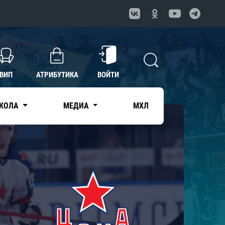
ВИП
АТРИБУТИКА
ВОЙТИ
КОЛА
МЕДИА
МХЛ