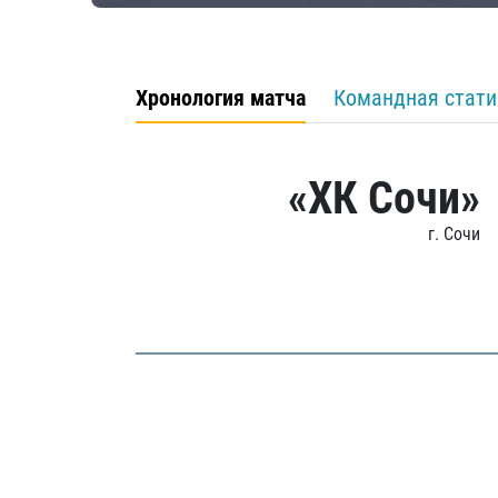
Хронология матча
Командная стати
«ХК Сочи»
г. Сочи