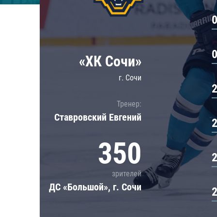
Локомотив
Северсталь
ЦСКА
Шанхайские Драконы
«ХК Сочи»
г. Сочи
Тренер:
Ставровский Евгений
350
зрителей
ДС «Большой», г. Сочи