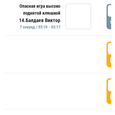
Опасная игра высоко
0
поднятой клюшкой
14.Балдаев Виктор
УД
7 секунд / 03:10 - 03:17
0
Г
0
Г