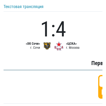
Текстовая трансляция
1:4
«ХК Сочи»
«ЦСКА»
г. Сочи
г. Москва
Первы
0
Г