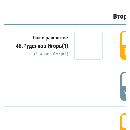
Второ
2
Гол в равенстве
46.Руденков Игорь(1)
Г
67.Гараев Амир(1)
2
УД
3