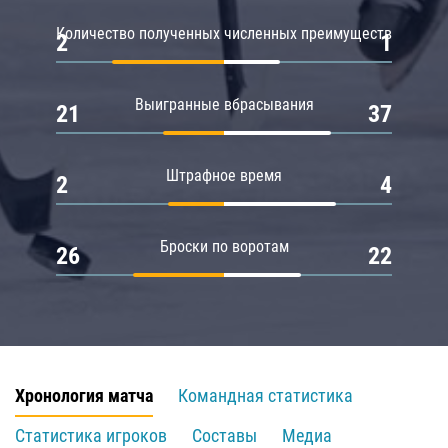
Количество полученных численных преимуществ
2
1
Выигранные вбрасывания
21
37
Штрафное время
2
4
Броски по воротам
26
22
Хронология матча
Командная статистика
Статистика игроков
Составы
Медиа