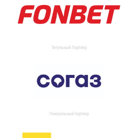
Титульный Партнер
Генеральный партнер