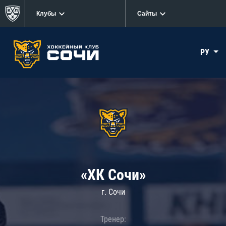
Клубы
Сайты
РУ
«ХК Сочи»
г. Сочи
Тренер: