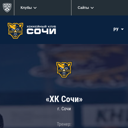
Клубы
Сайты
РУ
«ХК Сочи»
г. Сочи
Тренер: