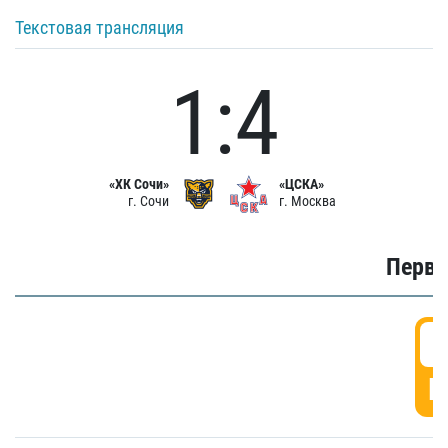
Текстовая трансляция
1:4
«ХК Сочи»
«ЦСКА»
г. Сочи
г. Москва
Первы
0
Г