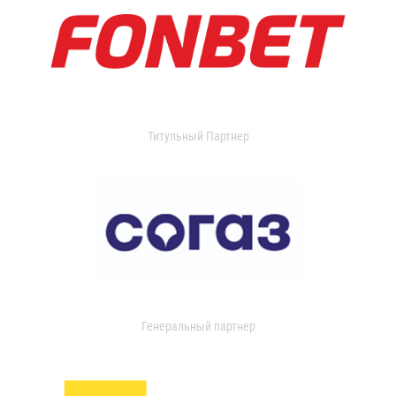
Титульный Партнер
Генеральный партнер