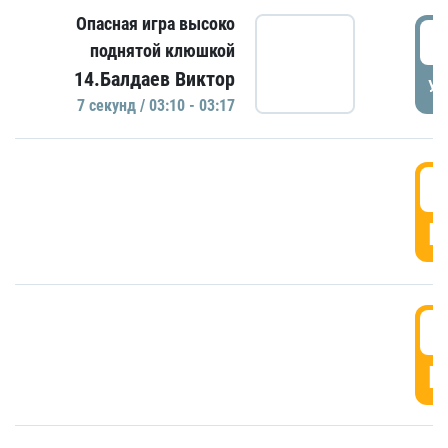
Опасная игра высоко
0
поднятой клюшкой
14.Балдаев Виктор
УД
7 секунд / 03:10 - 03:17
0
Г
0
Г