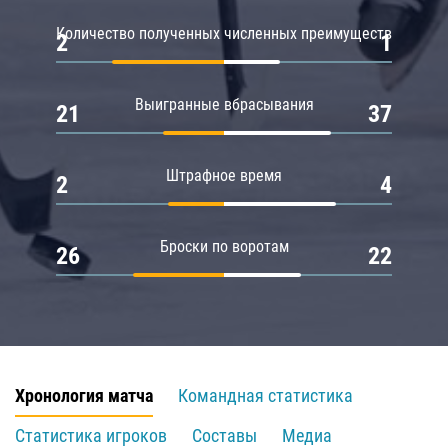
Количество полученных численных преимуществ
2
1
Выигранные вбрасывания
21
37
Штрафное время
2
4
Броски по воротам
26
22
Хронология матча
Командная статистика
Статистика игроков
Составы
Медиа