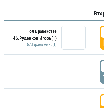
Второ
2
Гол в равенстве
46.Руденков Игорь(1)
Г
67.Гараев Амир(1)
2
УД
3