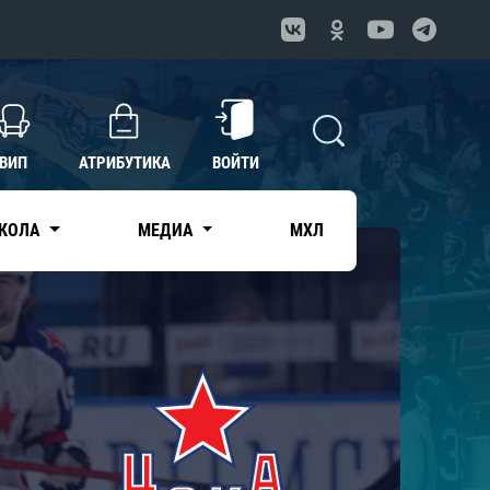
ВИП
АТРИБУТИКА
ВОЙТИ
КОЛА
МЕДИА
МХЛ