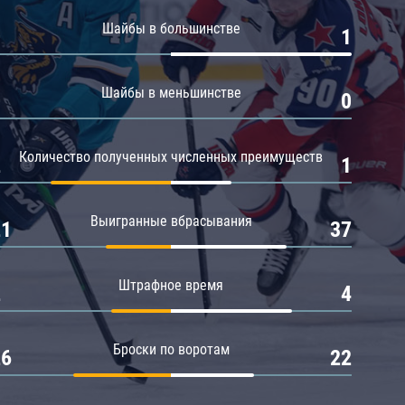
Амур
Шайбы в большинстве
0
1
Барыс
Салават Юлаев
Шайбы в меньшинстве
0
0
Сибирь
Количество полученных численных преимуществ
2
1
Выигранные вбрасывания
21
37
Штрафное время
2
4
Броски по воротам
26
22