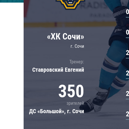
Локомотив
Северсталь
ЦСКА
Шанхайские Драконы
«ХК Сочи»
г. Сочи
Тренер:
Ставровский Евгений
350
зрителей
ДС «Большой», г. Сочи