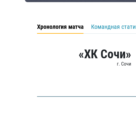
Хронология матча
Командная стати
«ХК Сочи»
г. Сочи