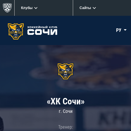
Клубы
Сайты
РУ
«ХК Сочи»
г. Сочи
Тренер: