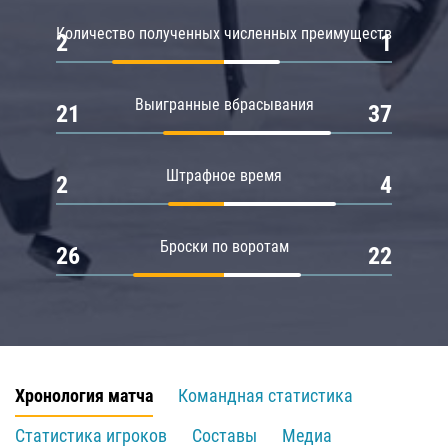
Количество полученных численных преимуществ
2
1
Выигранные вбрасывания
21
37
Штрафное время
2
4
Броски по воротам
26
22
Хронология матча
Командная статистика
Статистика игроков
Составы
Медиа