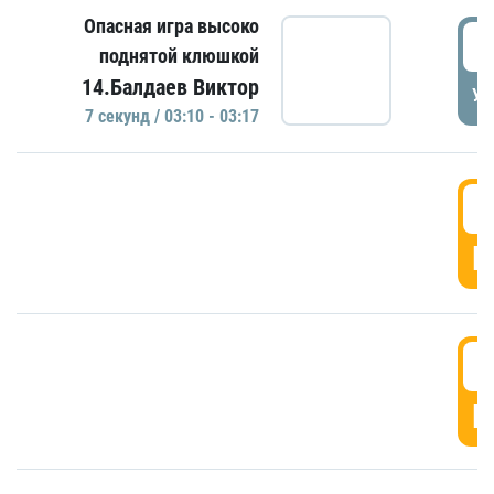
Опасная игра высоко
0
поднятой клюшкой
14.Балдаев Виктор
УД
7 секунд / 03:10 - 03:17
0
Г
0
Г