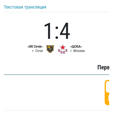
Текстовая трансляция
1:4
«ХК Сочи»
«ЦСКА»
г. Сочи
г. Москва
Первы
0
Г