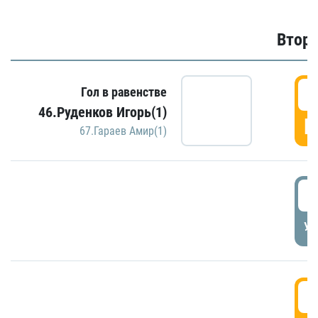
Второ
2
Гол в равенстве
46.Руденков Игорь(1)
Г
67.Гараев Амир(1)
2
УД
3