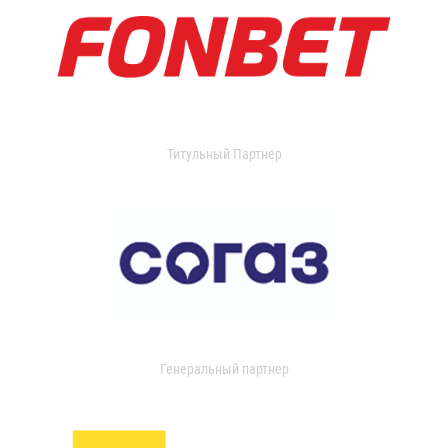
Титульный Партнер
Генеральный партнер