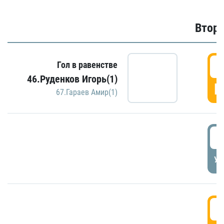
Второ
2
Гол в равенстве
46.Руденков Игорь(1)
Г
67.Гараев Амир(1)
2
УД
3