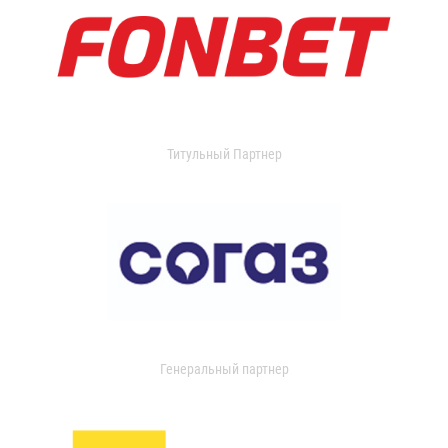
Титульный Партнер
Генеральный партнер