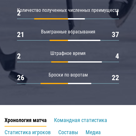
Количество полученных численных преимуществ
2
1
Выигранные вбрасывания
21
37
Штрафное время
2
4
Броски по воротам
26
22
Хронология матча
Командная статистика
Статистика игроков
Составы
Медиа