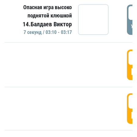
Опасная игра высоко
0
поднятой клюшкой
14.Балдаев Виктор
УД
7 секунд / 03:10 - 03:17
0
Г
0
Г