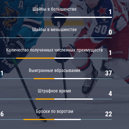
Амур
Шайбы в большинстве
0
1
Барыс
Салават Юлаев
Шайбы в меньшинстве
0
0
Сибирь
Количество полученных численных преимуществ
2
1
Выигранные вбрасывания
21
37
Штрафное время
2
4
Броски по воротам
26
22