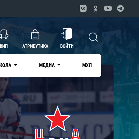
ВИП
АТРИБУТИКА
ВОЙТИ
КОЛА
МЕДИА
МХЛ