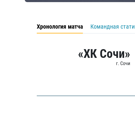
Хронология матча
Командная стати
«ХК Сочи»
г. Сочи