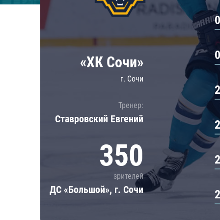
Локомотив
Северсталь
ЦСКА
Шанхайские Драконы
«ХК Сочи»
г. Сочи
Тренер:
Ставровский Евгений
350
зрителей
ДС «Большой», г. Сочи