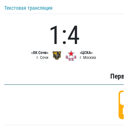
Текстовая трансляция
1:4
«ХК Сочи»
«ЦСКА»
г. Сочи
г. Москва
Первы
0
Г