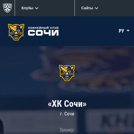
Клубы
Сайты
РУ
«ХК Сочи»
г. Сочи
Тренер: