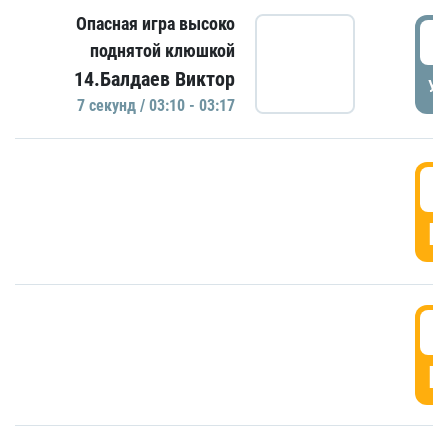
Опасная игра высоко
0
поднятой клюшкой
14.Балдаев Виктор
УД
7 секунд / 03:10 - 03:17
0
Г
0
Г