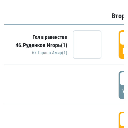
Второ
2
Гол в равенстве
46.Руденков Игорь(1)
Г
67.Гараев Амир(1)
2
УД
3