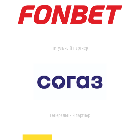
Титульный Партнер
Генеральный партнер