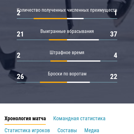
Количество полученных численных преимуществ
2
1
Выигранные вбрасывания
21
37
Штрафное время
2
4
Броски по воротам
26
22
Хронология матча
Командная статистика
Статистика игроков
Составы
Медиа