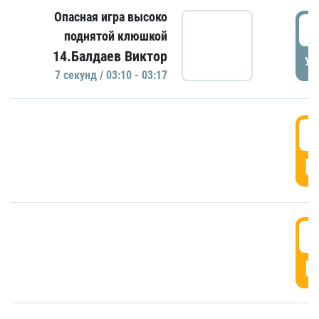
Опасная игра высоко
0
поднятой клюшкой
14.Балдаев Виктор
УД
7 секунд / 03:10 - 03:17
0
Г
0
Г