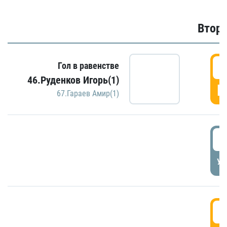
Второ
2
Гол в равенстве
46.Руденков Игорь(1)
Г
67.Гараев Амир(1)
2
УД
3