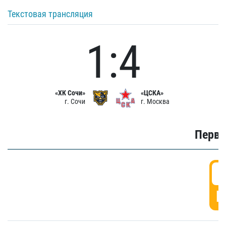
Текстовая трансляция
1:4
«ХК Сочи»
«ЦСКА»
г. Сочи
г. Москва
Первы
0
Г