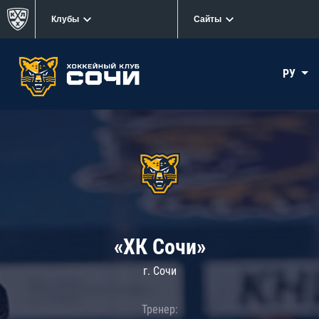
Клубы
Сайты
РУ
«ХК Сочи»
г. Сочи
Тренер: