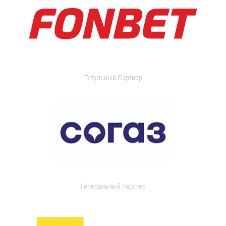
Титульный Партнер
Генеральный партнер