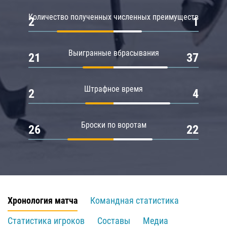
Количество полученных численных преимуществ
2
1
Выигранные вбрасывания
21
37
Штрафное время
2
4
Броски по воротам
26
22
Хронология матча
Командная статистика
Статистика игроков
Составы
Медиа