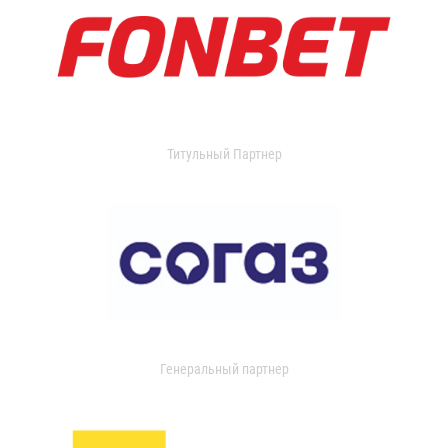
Титульный Партнер
Генеральный партнер