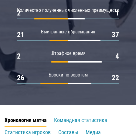
Количество полученных численных преимуществ
2
1
Выигранные вбрасывания
21
37
Штрафное время
2
4
Броски по воротам
26
22
Хронология матча
Командная статистика
Статистика игроков
Составы
Медиа