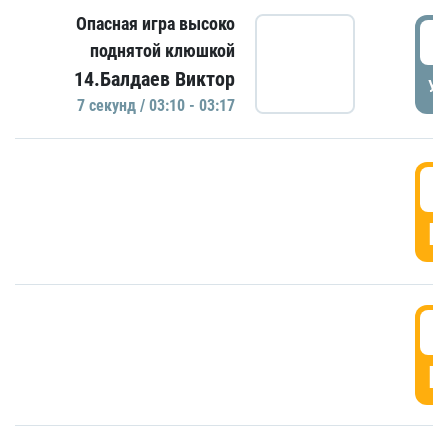
Опасная игра высоко
0
поднятой клюшкой
14.Балдаев Виктор
УД
7 секунд / 03:10 - 03:17
0
Г
0
Г