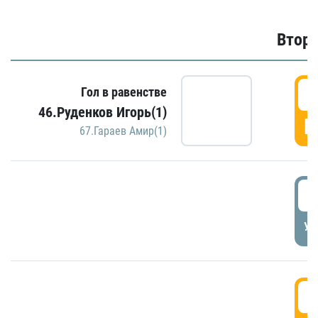
Второ
2
Гол в равенстве
46.Руденков Игорь(1)
Г
67.Гараев Амир(1)
2
УД
3