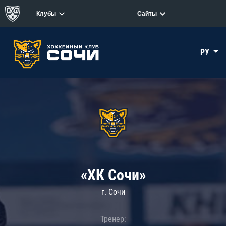
Клубы
Сайты
РУ
«ХК Сочи»
г. Сочи
Тренер: