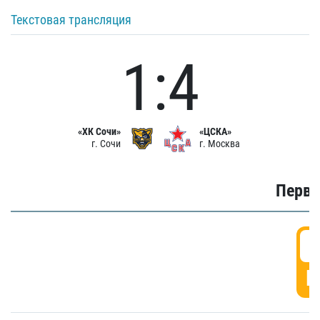
Текстовая трансляция
1:4
«ХК Сочи»
«ЦСКА»
г. Сочи
г. Москва
Первы
0
Г