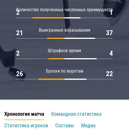
Количество полученных численных преимуществ
2
1
Выигранные вбрасывания
21
37
Штрафное время
2
4
Броски по воротам
26
22
Хронология матча
Командная статистика
Статистика игроков
Составы
Медиа