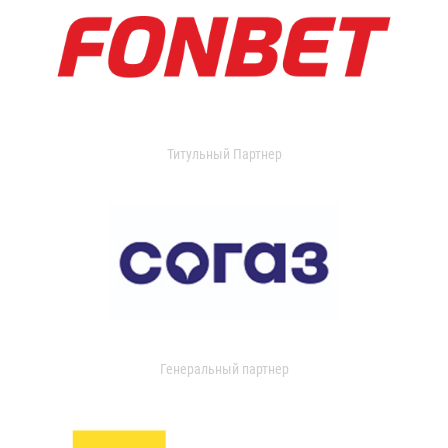
Титульный Партнер
Генеральный партнер