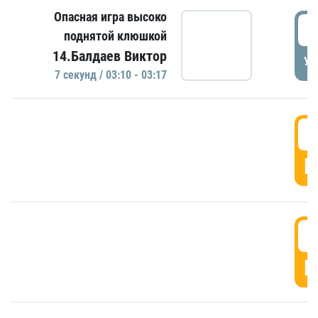
Опасная игра высоко
0
поднятой клюшкой
14.Балдаев Виктор
УД
7 секунд / 03:10 - 03:17
0
Г
0
Г