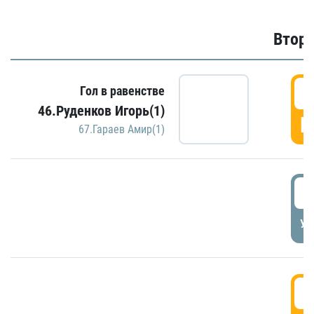
Второ
2
Гол в равенстве
46.Руденков Игорь(1)
Г
67.Гараев Амир(1)
2
УД
3