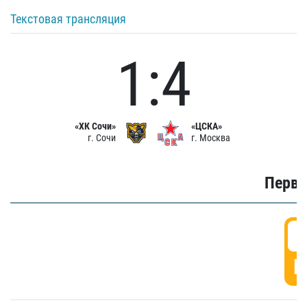
Текстовая трансляция
1:4
«ХК Сочи»
«ЦСКА»
г. Сочи
г. Москва
Первы
0
Г