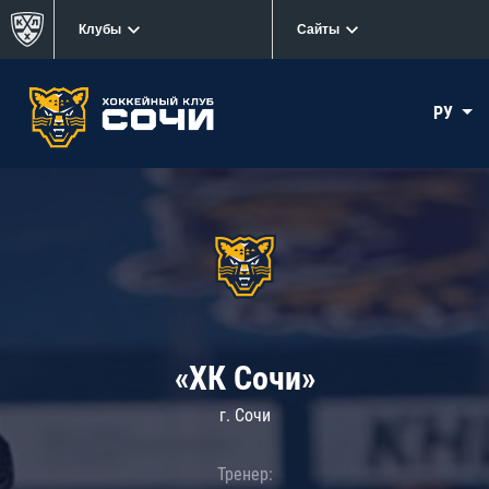
Клубы
Сайты
РУ
«ХК Сочи»
г. Сочи
Тренер: