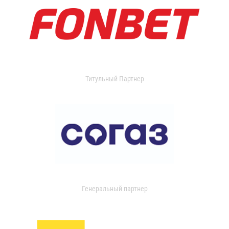
Титульный Партнер
Генеральный партнер