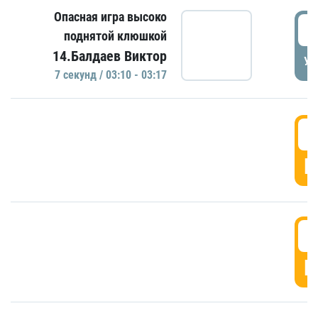
Опасная игра высоко
0
поднятой клюшкой
14.Балдаев Виктор
УД
7 секунд / 03:10 - 03:17
0
Г
0
Г