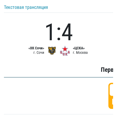
Текстовая трансляция
1:4
«ХК Сочи»
«ЦСКА»
г. Сочи
г. Москва
Первы
0
Г