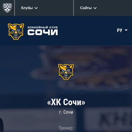
Клубы
Сайты
РУ
«ХК Сочи»
г. Сочи
Тренер: