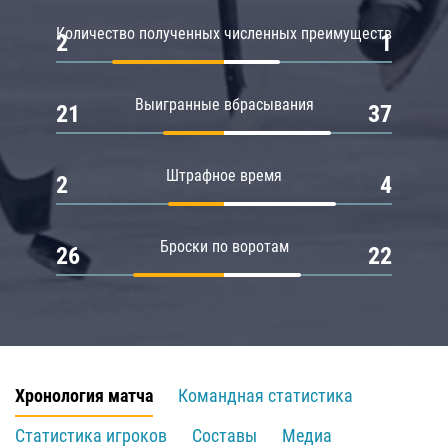
Количество полученных численных преимуществ
2
1
Выигранные вбрасывания
21
37
Штрафное время
2
4
Броски по воротам
26
22
Хронология матча
Командная статистика
Статистика игроков
Составы
Медиа