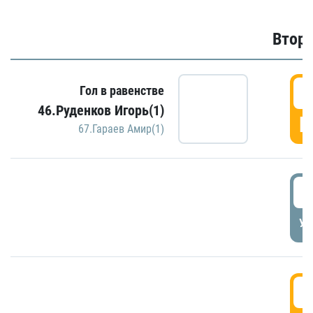
Второ
2
Гол в равенстве
46.Руденков Игорь(1)
Г
67.Гараев Амир(1)
2
УД
3