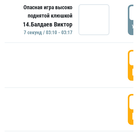
Опасная игра высоко
0
поднятой клюшкой
14.Балдаев Виктор
УД
7 секунд / 03:10 - 03:17
0
Г
0
Г