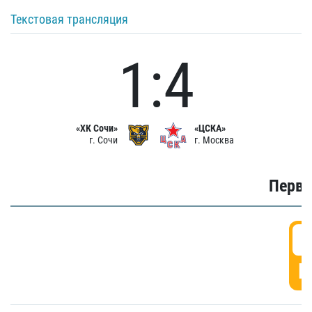
Текстовая трансляция
1:4
«ХК Сочи»
«ЦСКА»
г. Сочи
г. Москва
Первы
0
Г