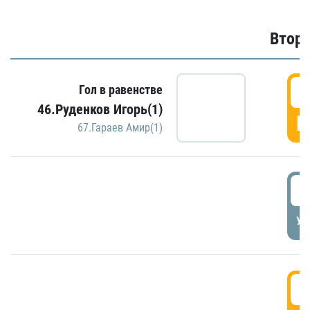
Второ
2
Гол в равенстве
46.Руденков Игорь(1)
Г
67.Гараев Амир(1)
2
УД
3