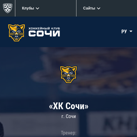
Клубы
Сайты
РУ
«ХК Сочи»
г. Сочи
Тренер: