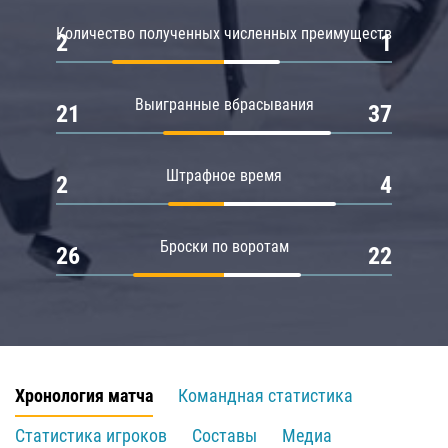
Количество полученных численных преимуществ
2
1
Выигранные вбрасывания
21
37
Штрафное время
2
4
Броски по воротам
26
22
Хронология матча
Командная статистика
Статистика игроков
Составы
Медиа