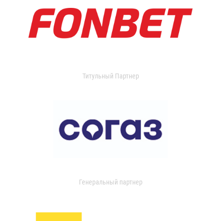
Титульный Партнер
Генеральный партнер