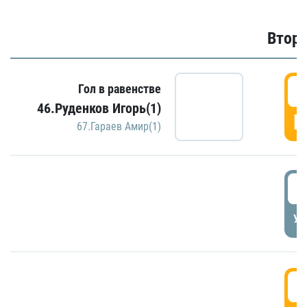
Второ
2
Гол в равенстве
46.Руденков Игорь(1)
Г
67.Гараев Амир(1)
2
УД
3