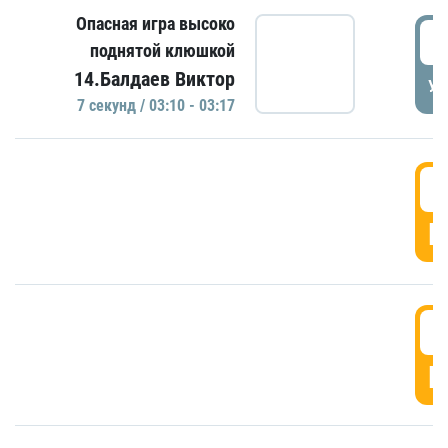
Опасная игра высоко
0
поднятой клюшкой
14.Балдаев Виктор
УД
7 секунд / 03:10 - 03:17
0
Г
0
Г