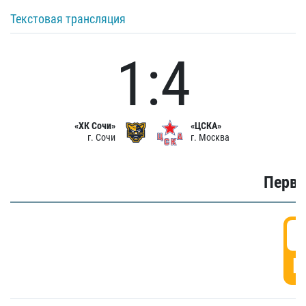
Текстовая трансляция
1:4
«ХК Сочи»
«ЦСКА»
г. Сочи
г. Москва
Первы
0
Г