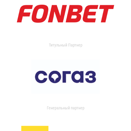
Титульный Партнер
Генеральный партнер