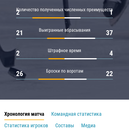
Количество полученных численных преимуществ
2
1
Выигранные вбрасывания
21
37
Штрафное время
2
4
Броски по воротам
26
22
Хронология матча
Командная статистика
Статистика игроков
Составы
Медиа