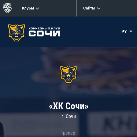
Клубы
Сайты
РУ
«ХК Сочи»
г. Сочи
Тренер: