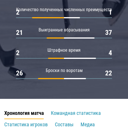
Количество полученных численных преимуществ
2
1
Выигранные вбрасывания
21
37
Штрафное время
2
4
Броски по воротам
26
22
Хронология матча
Командная статистика
Статистика игроков
Составы
Медиа