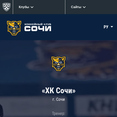
Клубы
Сайты
РУ
«ХК Сочи»
г. Сочи
Тренер: