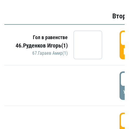
Второ
2
Гол в равенстве
46.Руденков Игорь(1)
Г
67.Гараев Амир(1)
2
УД
3