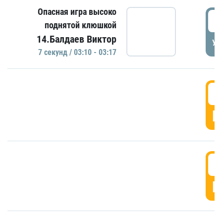
Опасная игра высоко
0
поднятой клюшкой
14.Балдаев Виктор
УД
7 секунд / 03:10 - 03:17
0
Г
0
Г