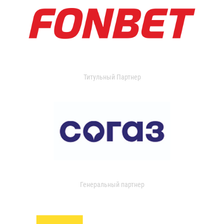
Титульный Партнер
Генеральный партнер