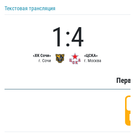
Текстовая трансляция
1:4
«ХК Сочи»
«ЦСКА»
г. Сочи
г. Москва
Первы
0
Г