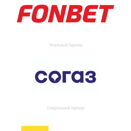
Титульный Партнер
Генеральный партнер