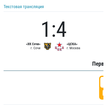
Текстовая трансляция
1:4
«ХК Сочи»
«ЦСКА»
г. Сочи
г. Москва
Первы
0
Г