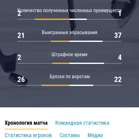
Количество полученных численных преимуществ
2
1
Выигранные вбрасывания
21
37
Штрафное время
2
4
Броски по воротам
26
22
Хронология матча
Командная статистика
Статистика игроков
Составы
Медиа