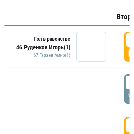
Второ
2
Гол в равенстве
46.Руденков Игорь(1)
Г
67.Гараев Амир(1)
2
УД
3