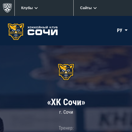
Клубы
Сайты
РУ
«ХК Сочи»
г. Сочи
Тренер: