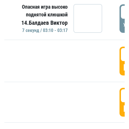
Опасная игра высоко
0
поднятой клюшкой
14.Балдаев Виктор
УД
7 секунд / 03:10 - 03:17
0
Г
0
Г