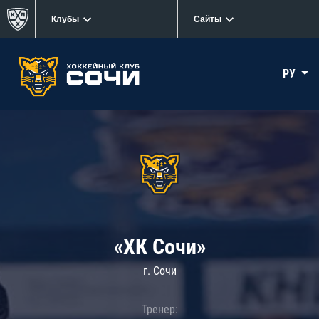
Клубы
Сайты
РУ
«ХК Сочи»
г. Сочи
Тренер: