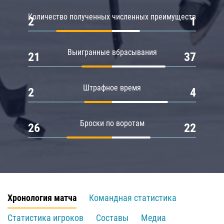
Количество полученных численных преимуществ
2
1
Выигранные вбрасывания
21
37
Штрафное время
2
4
Броски по воротам
26
22
Хронология матча
Командная статистика
Статистика игроков
Составы
Медиа