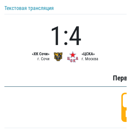
Текстовая трансляция
1:4
«ХК Сочи»
«ЦСКА»
г. Сочи
г. Москва
Первы
0
Г