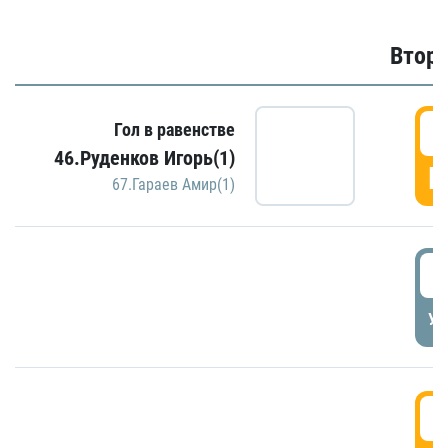
Второ
2
Гол в равенстве
46.Руденков Игорь(1)
Г
67.Гараев Амир(1)
2
УД
3