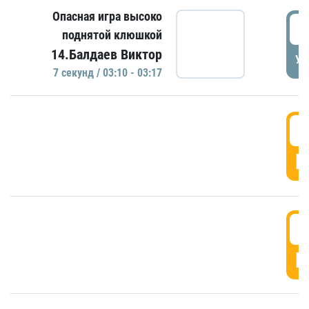
Опасная игра высоко
0
поднятой клюшкой
14.Балдаев Виктор
УД
7 секунд / 03:10 - 03:17
0
Г
0
Г