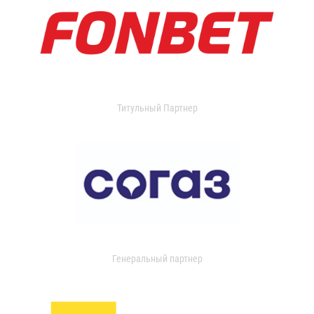
Титульный Партнер
Генеральный партнер