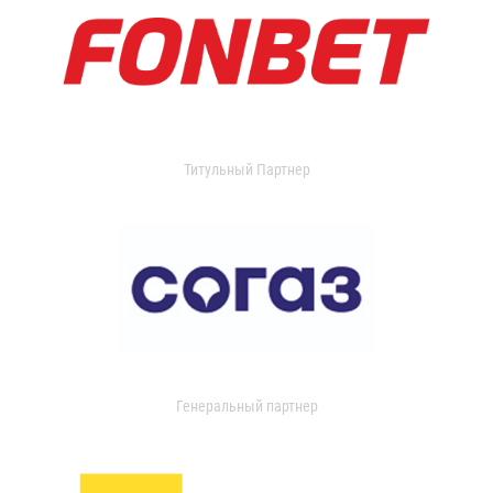
Титульный Партнер
Генеральный партнер