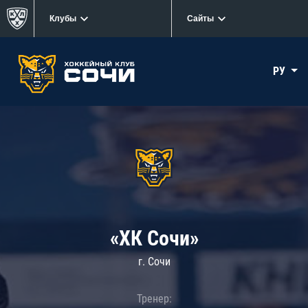
Клубы
Сайты
РУ
«ХК Сочи»
г. Сочи
Тренер: