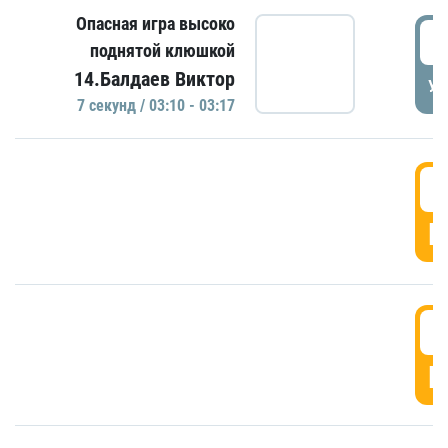
Опасная игра высоко
0
поднятой клюшкой
14.Балдаев Виктор
УД
7 секунд / 03:10 - 03:17
0
Г
0
Г