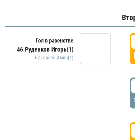
Второ
2
Гол в равенстве
46.Руденков Игорь(1)
Г
67.Гараев Амир(1)
2
УД
3