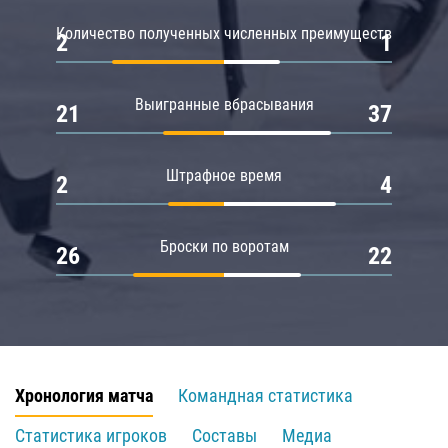
Количество полученных численных преимуществ
2
1
Выигранные вбрасывания
21
37
Штрафное время
2
4
Броски по воротам
26
22
Хронология матча
Командная статистика
Статистика игроков
Составы
Медиа