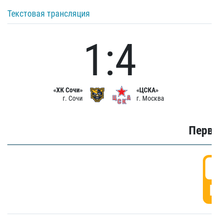
Текстовая трансляция
1:4
«ХК Сочи»
«ЦСКА»
г. Сочи
г. Москва
Первы
0
Г