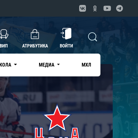
ВИП
АТРИБУТИКА
ВОЙТИ
КОЛА
МЕДИА
МХЛ