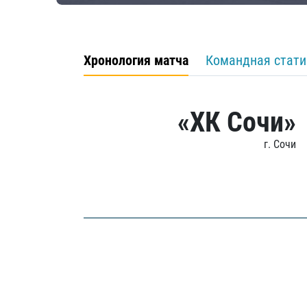
Хронология матча
Командная стати
«ХК Сочи»
г. Сочи