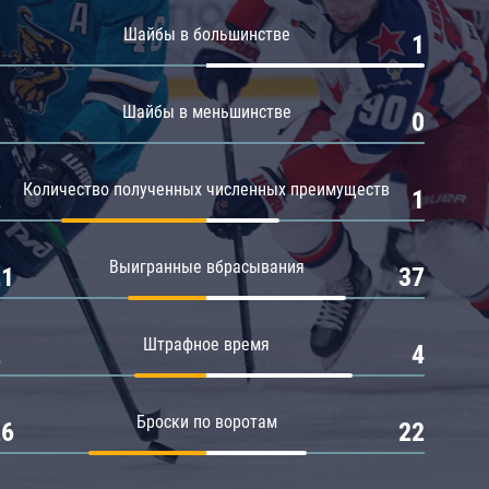
Амур
Шайбы в большинстве
0
1
Барыс
Салават Юлаев
Шайбы в меньшинстве
0
0
Сибирь
Количество полученных численных преимуществ
2
1
Выигранные вбрасывания
21
37
Штрафное время
2
4
Броски по воротам
26
22