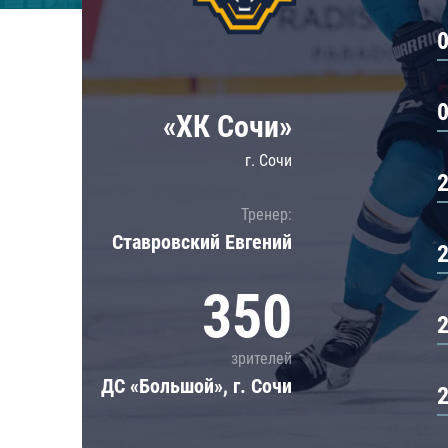
Локомотив
Северсталь
ЦСКА
Шанхайские Драконы
«ХК Сочи»
г. Сочи
Тренер:
Ставровский Евгений
350
зрителей
ДС «Большой», г. Сочи