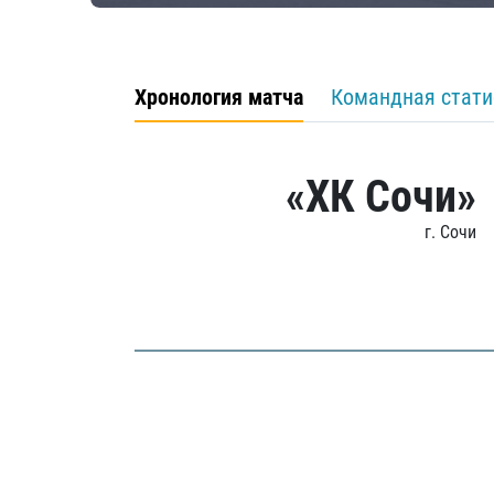
Хронология матча
Командная стати
«ХК Сочи»
г. Сочи