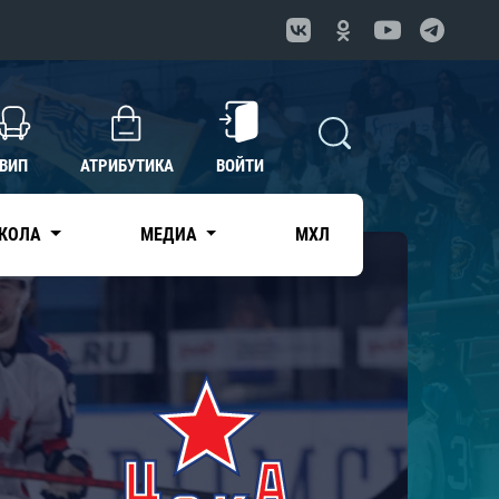
ВИП
АТРИБУТИКА
ВОЙТИ
КОЛА
МЕДИА
МХЛ