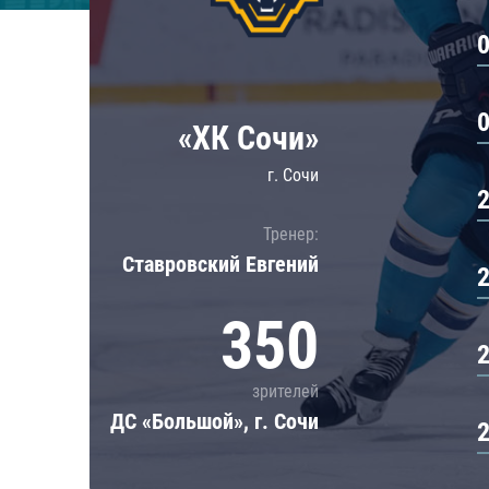
Локомотив
Северсталь
ЦСКА
Шанхайские Драконы
«ХК Сочи»
г. Сочи
Тренер:
Ставровский Евгений
350
зрителей
ДС «Большой», г. Сочи