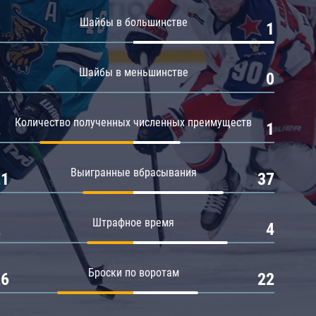
Амур
Шайбы в большинстве
0
1
Барыс
Салават Юлаев
Шайбы в меньшинстве
0
0
Сибирь
Количество полученных численных преимуществ
2
1
Выигранные вбрасывания
21
37
Штрафное время
2
4
Броски по воротам
26
22