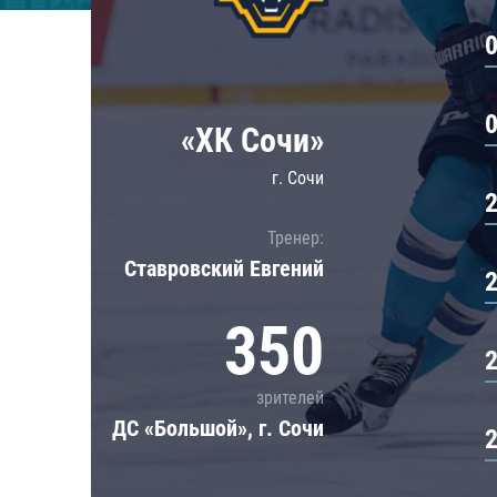
Локомотив
Северсталь
ЦСКА
Шанхайские Драконы
«ХК Сочи»
г. Сочи
Тренер:
Ставровский Евгений
350
зрителей
ДС «Большой», г. Сочи