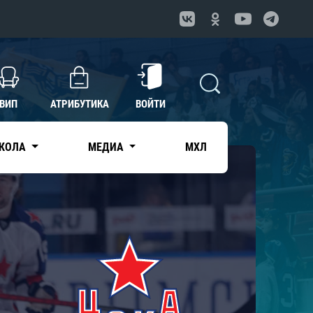
ВИП
АТРИБУТИКА
ВОЙТИ
КОЛА
МЕДИА
МХЛ