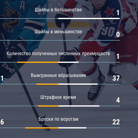
Амур
Шайбы в большинстве
0
1
Барыс
Салават Юлаев
Шайбы в меньшинстве
0
0
Сибирь
Количество полученных численных преимуществ
2
1
Выигранные вбрасывания
21
37
Штрафное время
2
4
Броски по воротам
26
22