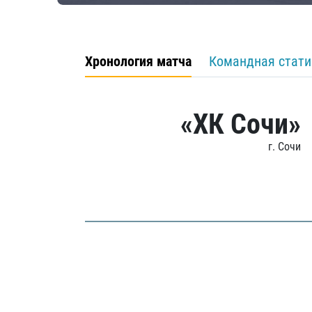
Хронология матча
Командная стати
«ХК Сочи»
г. Сочи