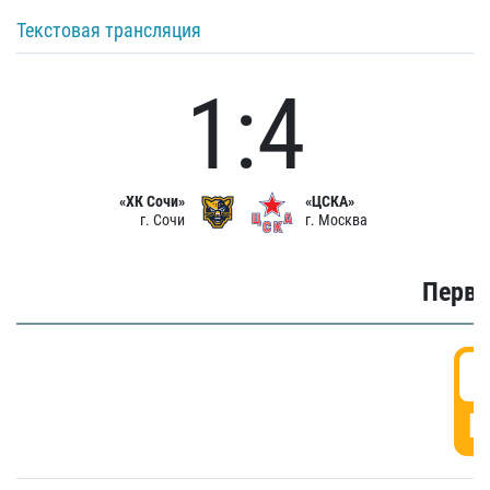
Текстовая трансляция
1:4
«ХК Сочи»
«ЦСКА»
г. Сочи
г. Москва
Первы
0
Г