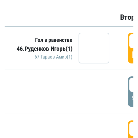
Второ
2
Гол в равенстве
46.Руденков Игорь(1)
Г
67.Гараев Амир(1)
2
УД
3