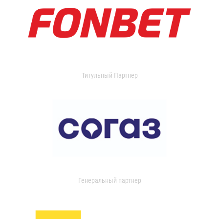
Титульный Партнер
Генеральный партнер