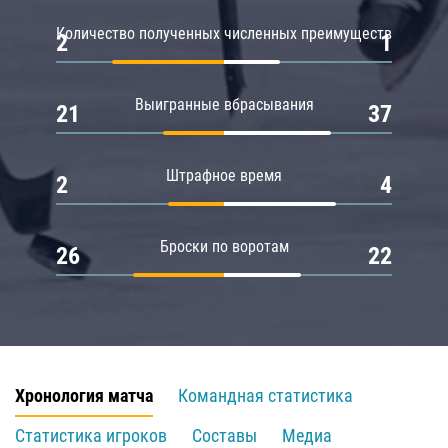
Количество полученных численных преимуществ
2
1
Выигранные вбрасывания
21
37
Штрафное время
2
4
Броски по воротам
26
22
Хронология матча
Командная статистика
Статистика игроков
Составы
Медиа