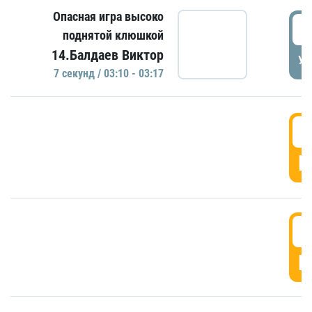
Опасная игра высоко
0
поднятой клюшкой
14.Балдаев Виктор
УД
7 секунд / 03:10 - 03:17
0
Г
0
Г