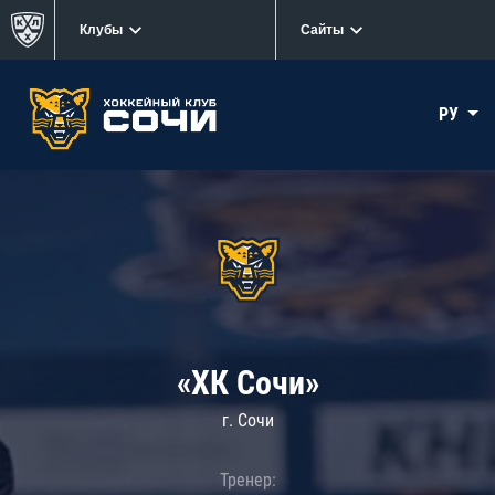
Клубы
Сайты
РУ
«ХК Сочи»
г. Сочи
Тренер: