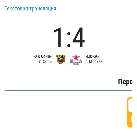
Текстовая трансляция
1:4
«ХК Сочи»
«ЦСКА»
г. Сочи
г. Москва
Первы
0
Г