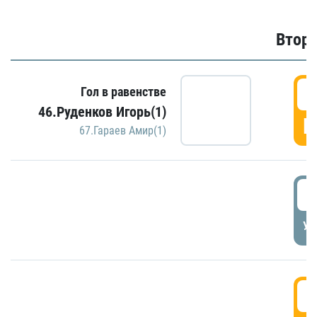
Второ
2
Гол в равенстве
46.Руденков Игорь(1)
Г
67.Гараев Амир(1)
2
УД
3