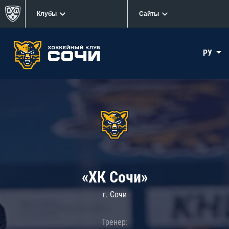
Клубы
Сайты
РУ
«ХК Сочи»
г. Сочи
Тренер: