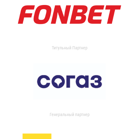
Титульный Партнер
Генеральный партнер