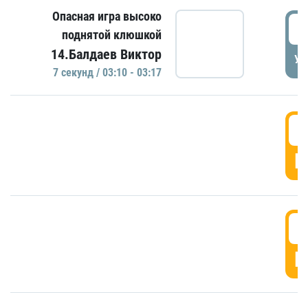
Опасная игра высоко
0
поднятой клюшкой
14.Балдаев Виктор
УД
7 секунд / 03:10 - 03:17
0
Г
0
Г