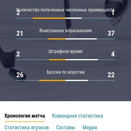
Количество полученных численных преимуществ
2
1
Выигранные вбрасывания
21
37
Штрафное время
2
4
Броски по воротам
26
22
Хронология матча
Командная статистика
Статистика игроков
Составы
Медиа