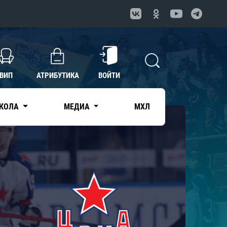
ВИП
АТРИБУТИКА
ВОЙТИ
КОЛА
МЕДИА
МХЛ