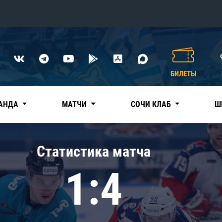
Конференция «Восток»
Дивизион Харламова
БИЛЕТЫ
Автомобилист
сляции
Ак Барс
АНДА
МАТЧИ
СОЧИ КЛАБ
Ш
Металлург Мг
Нефтехимик
 трансляции
Статистика матча
Трактор
магазин
1:4
Дивизион Чернышева
Авангард
ние КХЛ
Адмирал