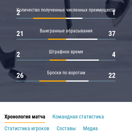
Количество полученных численных преимуществ
2
1
Выигранные вбрасывания
21
37
Штрафное время
2
4
Броски по воротам
26
22
Хронология матча
Командная статистика
Статистика игроков
Составы
Медиа