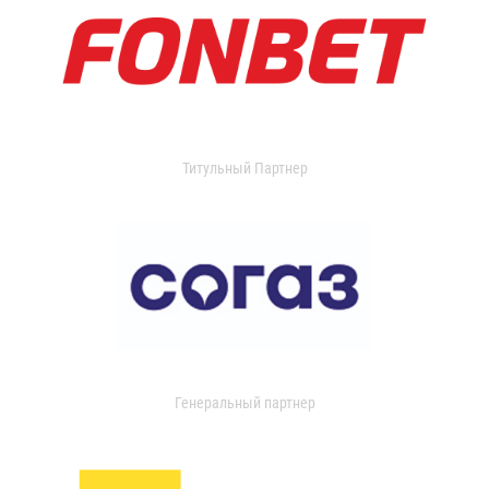
Титульный Партнер
Генеральный партнер