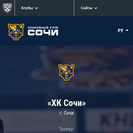
Клубы
Сайты
РУ
«ХК Сочи»
г. Сочи
Тренер: