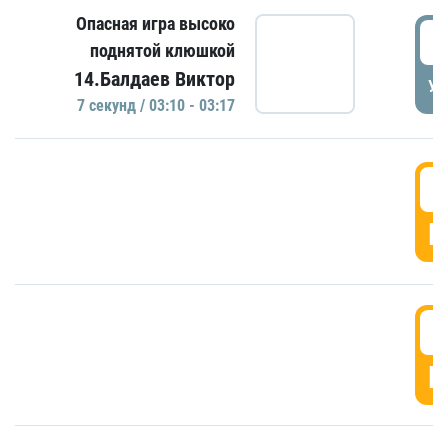
Опасная игра высоко
0
поднятой клюшкой
14.Балдаев Виктор
УД
7 секунд / 03:10 - 03:17
0
Г
0
Г