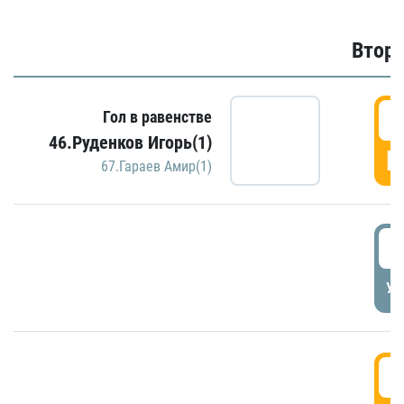
Второ
2
Гол в равенстве
46.Руденков Игорь(1)
Г
67.Гараев Амир(1)
2
УД
3