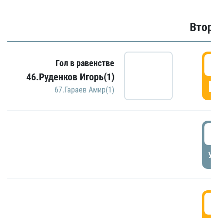
Второ
2
Гол в равенстве
46.Руденков Игорь(1)
Г
67.Гараев Амир(1)
2
УД
3