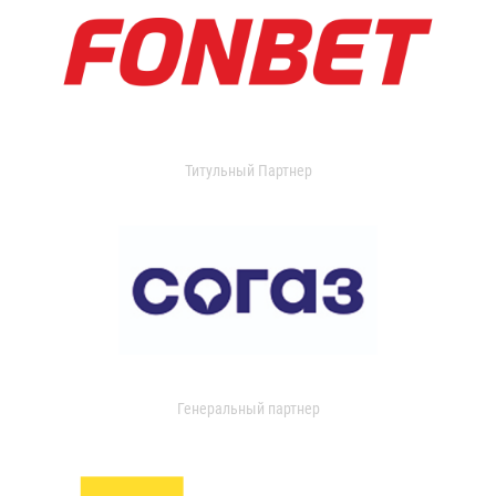
Титульный Партнер
Генеральный партнер