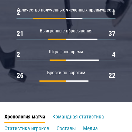
Количество полученных численных преимуществ
2
1
Выигранные вбрасывания
21
37
Штрафное время
2
4
Броски по воротам
26
22
Хронология матча
Командная статистика
Статистика игроков
Составы
Медиа