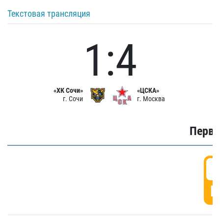
Текстовая трансляция
1:4
«ХК Сочи»
«ЦСКА»
г. Сочи
г. Москва
Первы
0
Г