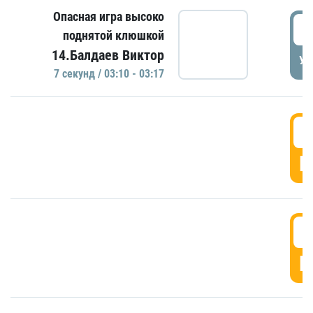
Опасная игра высоко
0
поднятой клюшкой
14.Балдаев Виктор
УД
7 секунд / 03:10 - 03:17
0
Г
0
Г