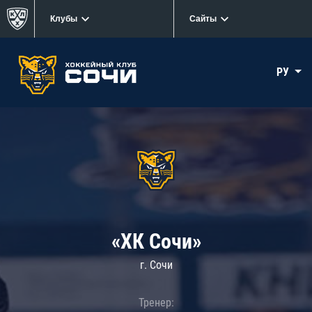
Клубы
Сайты
РУ
«ХК Сочи»
г. Сочи
Тренер: