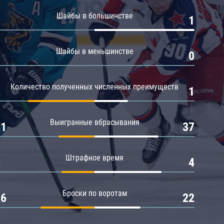
Амур
Шайбы в большинстве
0
1
Барыс
Салават Юлаев
Шайбы в меньшинстве
0
0
Сибирь
Количество полученных численных преимуществ
2
1
Выигранные вбрасывания
21
37
Штрафное время
2
4
Броски по воротам
26
22