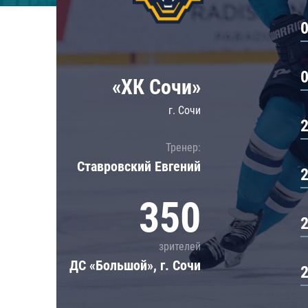
Локомотив
Северсталь
ЦСКА
Шанхайские Драконы
«ХК Сочи»
г. Сочи
Тренер:
Ставровский Евгений
350
зрителей
ДС «Большой», г. Сочи