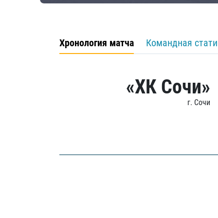
Хронология матча
Командная стати
«ХК Сочи»
г. Сочи