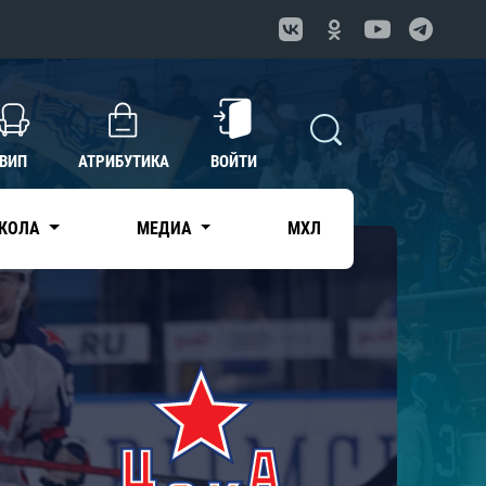
ВИП
АТРИБУТИКА
ВОЙТИ
КОЛА
МЕДИА
МХЛ