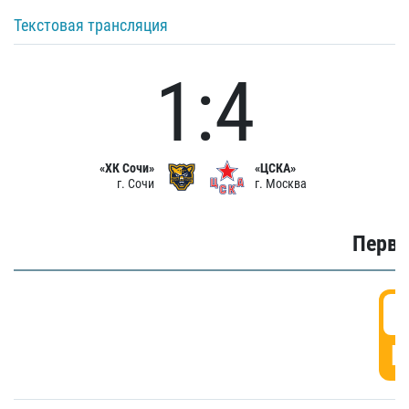
Текстовая трансляция
1:4
«ХК Сочи»
«ЦСКА»
г. Сочи
г. Москва
Первы
0
Г