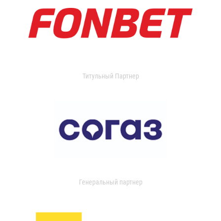
Титульный Партнер
Генеральный партнер