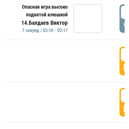
Опасная игра высоко
0
поднятой клюшкой
14.Балдаев Виктор
УД
7 секунд / 03:10 - 03:17
0
Г
0
Г