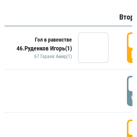
Второ
2
Гол в равенстве
46.Руденков Игорь(1)
Г
67.Гараев Амир(1)
2
УД
3