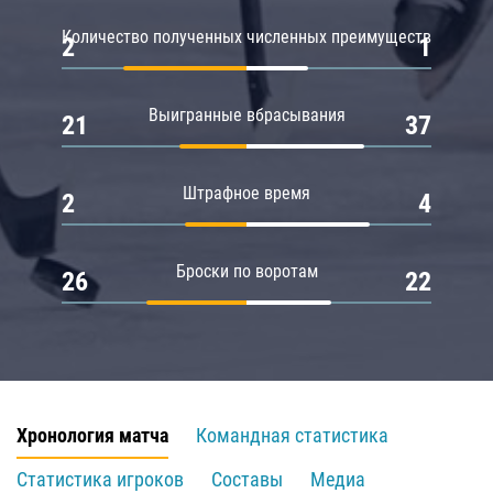
Количество полученных численных преимуществ
2
1
Выигранные вбрасывания
21
37
Штрафное время
2
4
Броски по воротам
26
22
Хронология матча
Командная статистика
Статистика игроков
Составы
Медиа