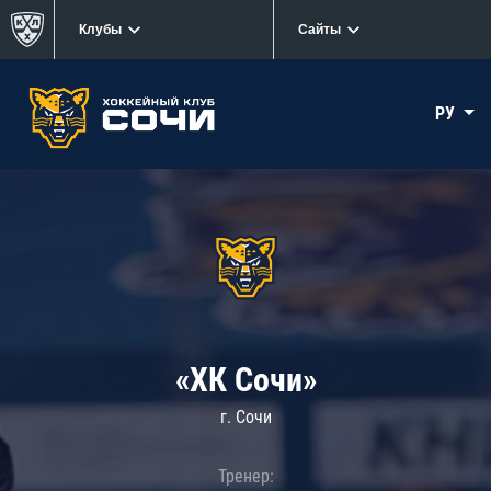
Клубы
Сайты
РУ
«ХК Сочи»
г. Сочи
Тренер: