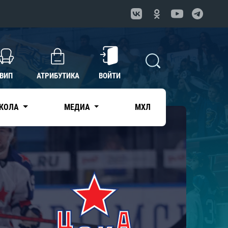
ВИП
АТРИБУТИКА
ВОЙТИ
КОЛА
МЕДИА
МХЛ