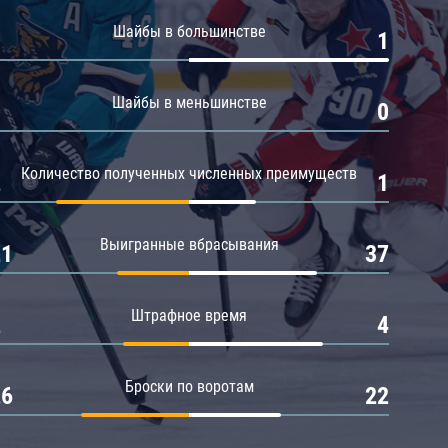
Амур
Шайбы в большинстве
0
1
Барыс
Салават Юлаев
Шайбы в меньшинстве
0
0
Сибирь
Количество полученных численных преимуществ
2
1
Выигранные вбрасывания
21
37
Штрафное время
2
4
Броски по воротам
26
22