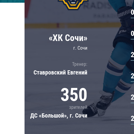
Локомотив
Северсталь
ЦСКА
Шанхайские Драконы
«ХК Сочи»
г. Сочи
Тренер:
Ставровский Евгений
350
зрителей
ДС «Большой», г. Сочи