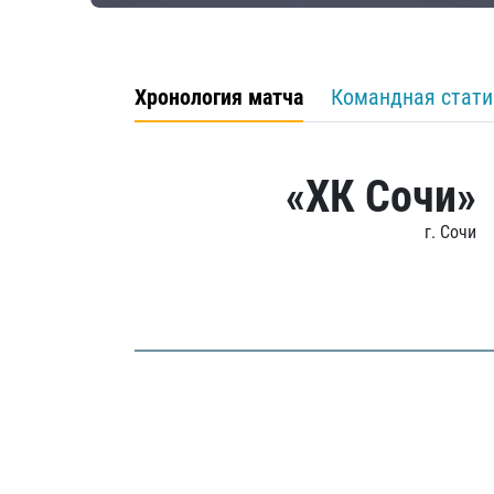
Хронология матча
Командная стати
«ХК Сочи»
г. Сочи