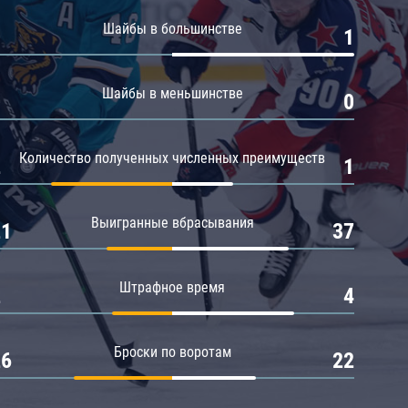
Амур
Шайбы в большинстве
0
1
Барыс
Салават Юлаев
Шайбы в меньшинстве
0
0
Сибирь
Количество полученных численных преимуществ
2
1
Выигранные вбрасывания
21
37
Штрафное время
2
4
Броски по воротам
26
22