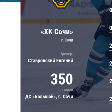
Локомотив
Северсталь
ЦСКА
Шанхайские Драконы
«ХК Сочи»
г. Сочи
Тренер:
Ставровский Евгений
350
зрителей
ДС «Большой», г. Сочи