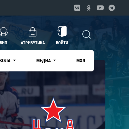
ВИП
АТРИБУТИКА
ВОЙТИ
КОЛА
МЕДИА
МХЛ