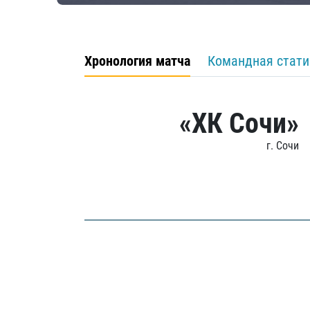
Хронология матча
Командная стати
«ХК Сочи»
г. Сочи