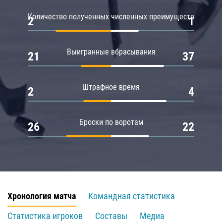
Количество полученных численных преимуществ
2
1
Выигранные вбрасывания
21
37
Штрафное время
2
4
Броски по воротам
26
22
Хронология матча
Командная статистика
Статистика игроков
Составы
Медиа