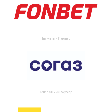
Титульный Партнер
Генеральный партнер