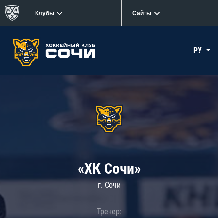
Клубы
Сайты
РУ
«ХК Сочи»
г. Сочи
Тренер: