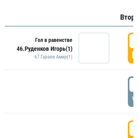
Второ
2
Гол в равенстве
46.Руденков Игорь(1)
Г
67.Гараев Амир(1)
2
УД
3