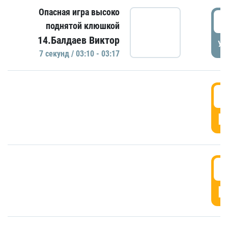
Опасная игра высоко
0
поднятой клюшкой
14.Балдаев Виктор
УД
7 секунд / 03:10 - 03:17
0
Г
0
Г