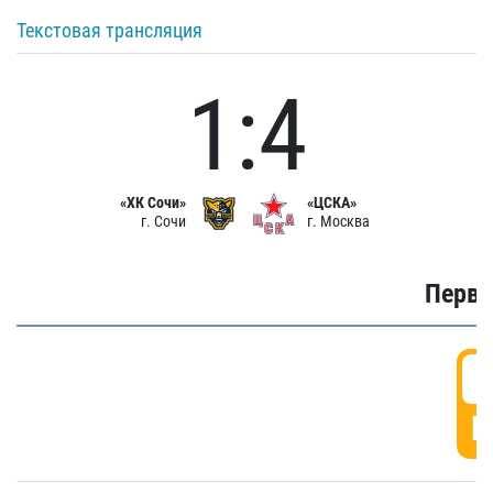
Текстовая трансляция
1:4
«ХК Сочи»
«ЦСКА»
г. Сочи
г. Москва
Первы
0
Г