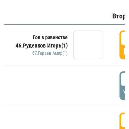
Второ
2
Гол в равенстве
46.Руденков Игорь(1)
Г
67.Гараев Амир(1)
2
УД
3