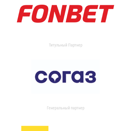
Титульный Партнер
Генеральный партнер