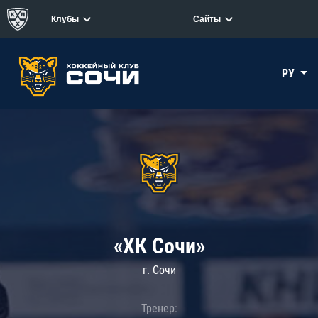
Клубы
Сайты
РУ
«ХК Сочи»
г. Сочи
Тренер: