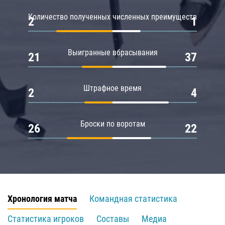
Количество полученных численных преимуществ
2
1
Выигранные вбрасывания
21
37
Штрафное время
2
4
Броски по воротам
26
22
Хронология матча
Командная статистика
Статистика игроков
Составы
Медиа