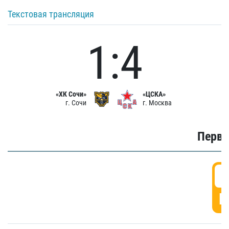
Текстовая трансляция
1:4
«ХК Сочи»
«ЦСКА»
г. Сочи
г. Москва
Первы
0
Г