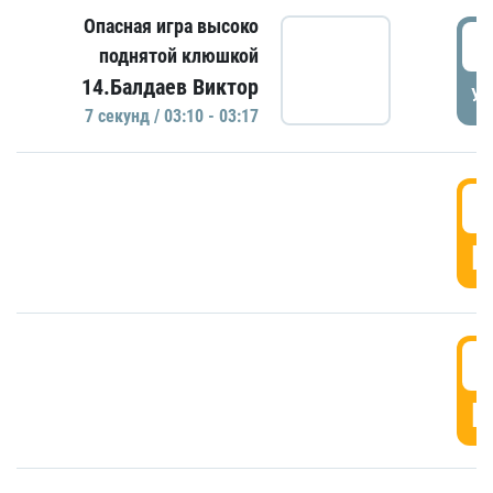
Опасная игра высоко
0
поднятой клюшкой
14.Балдаев Виктор
УД
7 секунд / 03:10 - 03:17
0
Г
0
Г