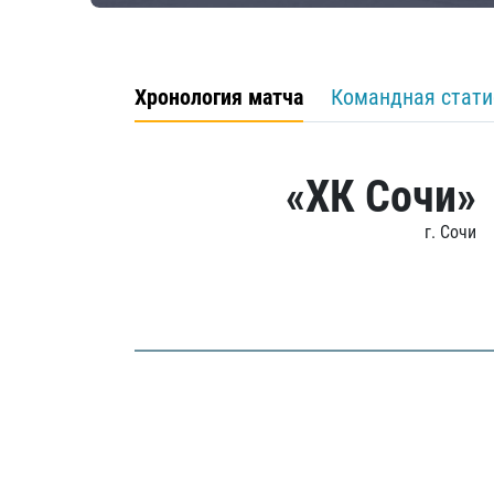
Хронология матча
Командная стати
«ХК Сочи»
г. Сочи