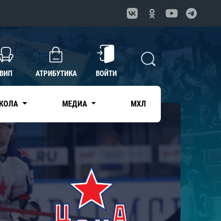
ВИП
АТРИБУТИКА
ВОЙТИ
КОЛА
МЕДИА
МХЛ