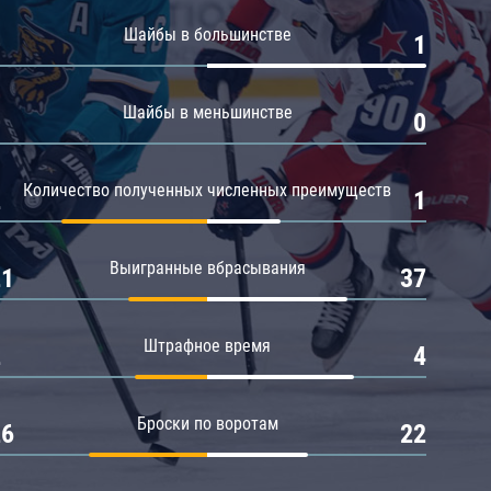
Амур
Шайбы в большинстве
0
1
Барыс
Салават Юлаев
Шайбы в меньшинстве
0
0
Сибирь
Количество полученных численных преимуществ
2
1
Выигранные вбрасывания
21
37
Штрафное время
2
4
Броски по воротам
26
22