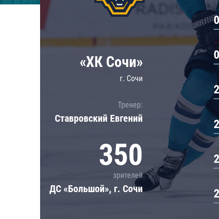
Локомотив
Северсталь
ЦСКА
Шанхайские Драконы
«ХК Сочи»
г. Сочи
Тренер:
Ставровский Евгений
350
зрителей
ДС «Большой», г. Сочи